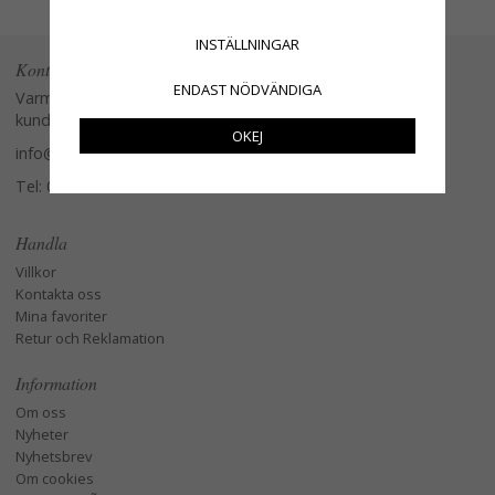
INSTÄLLNINGAR
Kontakta oss
ENDAST NÖDVÄNDIGA
Varmt välkommen att kontakta vår
kundtjänst.
OKEJ
info@glasverandan.se
Tel: 079-3495968
Handla
Villkor
Kontakta oss
Mina favoriter
Retur och Reklamation
Information
Om oss
Nyheter
Nyhetsbrev
Om cookies