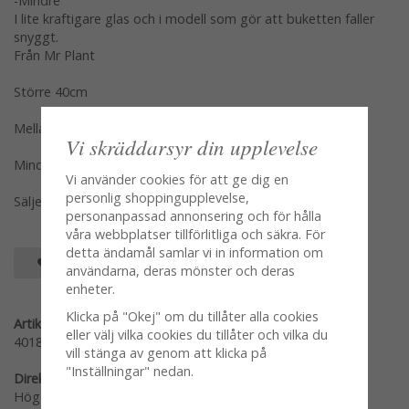
-Mindre
I lite kraftigare glas och i modell som gör att buketten faller
snyggt.
Från Mr Plant
Större 40cm
Mellan 30cm
Vi skräddarsyr din upplevelse
Mindre 20cm
Vi använder cookies för att ge dig en
personlig shoppingupplevelse,
Säljes var för sig per styck en och en
personanpassad annonsering och för hålla
våra webbplatser tillförlitliga och säkra. För
detta ändamål samlar vi in information om
SPARA SOM FAVORIT
användarna, deras mönster och deras
enheter.
Klicka på "Okej" om du tillåter alla cookies
Artikelnummer:
eller välj vilka cookies du tillåter och vilka du
40180001
vill stänga av genom att klicka på
"Inställningar" nedan.
Direktlänk:
Högerklicka och kopiera adressen