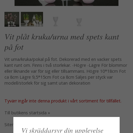
Vit plåt kruka/urna med spets kant
på fot
Vit urna/kruka/pokal på fot. Dekorerad med en vacker spets
kant runt om. Finns i två storlekar. -Högre -Lägre För blommor
eller liknande var för sig eller tillsammans. Högre 10*18cm Fot
ca 8cm Lägre 9,5*15cm Fot ca 8cm Säljes per styck var
modell/storlek för sig samt utan dekoration
Tyvärr ingår inte denna produkt i vårt sortiment för tillfället.
Till butikens startsida »
Sitemap »
Vi skräddarsyr din upplevelse