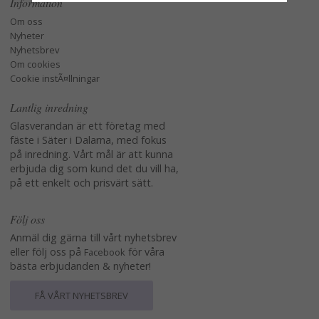
Information
Om oss
Nyheter
Nyhetsbrev
Om cookies
Cookie instÃ¤llningar
Lantlig inredning
Glasverandan är ett företag med
fäste i Säter i Dalarna, med fokus
på inredning. Vårt mål är att kunna
erbjuda dig som kund det du vill ha,
på ett enkelt och prisvärt sätt.
Följ oss
Anmäl dig gärna till vårt nyhetsbrev
eller följ oss på
för våra
Facebook
bästa erbjudanden & nyheter!
FÅ VÅRT NYHETSBREV