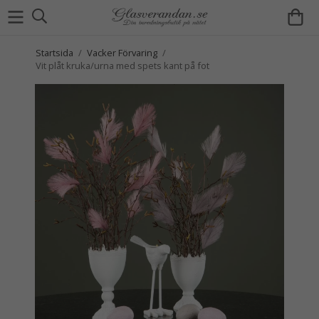
Startsida
/
Vacker Förvaring
/
Vit plåt kruka/urna med spets kant på fot