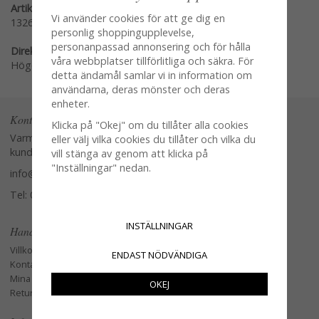
Artikelnummer:
Vi använder cookies för att ge dig en
13263
personlig shoppingupplevelse,
personanpassad annonsering och för hålla
Direktlänk:
våra webbplatser tillförlitliga och säkra. För
Högerklicka och kopiera adressen
detta ändamål samlar vi in information om
användarna, deras mönster och deras
enheter.
Kontakta oss
Klicka på "Okej" om du tillåter alla cookies
Varmt välkommen att kontakta vår
eller välj vilka cookies du tillåter och vilka du
kundtjänst.
vill stänga av genom att klicka på
"Inställningar" nedan.
info@glasverandan.se
Tel: 079-3495968
INSTÄLLNINGAR
Handla
Villkor
ENDAST NÖDVÄNDIGA
Kontakta oss
Mina favoriter
OKEJ
Retur och Reklamation