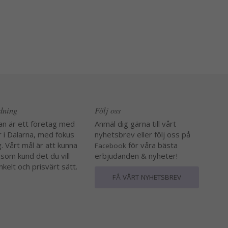
edning
Följ oss
an är ett företag med
Anmäl dig gärna till vårt
r i Dalarna, med fokus
nyhetsbrev eller följ oss på
. Vårt mål är att kunna
för våra bästa
Facebook
 som kund det du vill
erbjudanden & nyheter!
nkelt och prisvärt sätt.
FÅ VÅRT NYHETSBREV