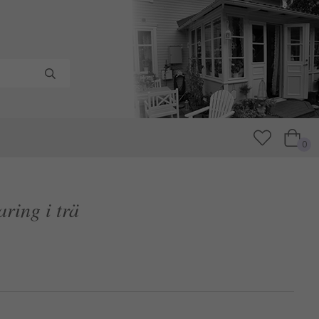
0
ring i trä