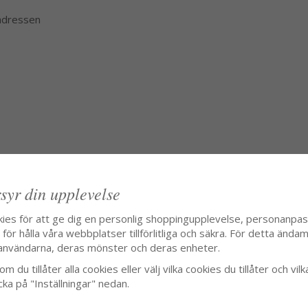
 adressen
syr din upplevelse
kies för att ge dig en personlig shoppingupplevelse, personanpa
ör hålla våra webbplatser tillförlitliga och säkra. För detta ändamå
användarna, deras mönster och deras enheter.
m du tillåter alla cookies eller välj vilka cookies du tillåter och vilk
cka på "Inställningar" nedan.