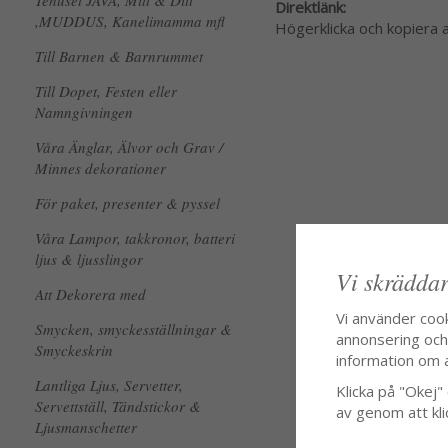
Tehuset JAVA, Mitt & Ditt
Direktlänk:
,MUDDUS, Kanelimamma mfl
Högerklicka och kopiera
Till Barnen & Barnrummet
Till Dopet, Festen eller
Namngivningen
Våra Änglar, Älvor och Grav /
Minnes dekorationer
För paket, presenter & pyssel
Våra Lampor, takkronor, batteri
ljus & ljusslingor
Vi skräddar
Att Dekorera med
Vi använder coo
Smycken, smyckesställningar &
annonsering och f
Smyckeskrin
information om 
Lantliga Ljus, Servetter,
Klicka på "Okej" o
Servettställ, Tändstickor &
av genom att kli
Ljusmanschetter