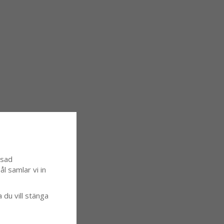
ssad
l samlar vi in
a du vill stänga