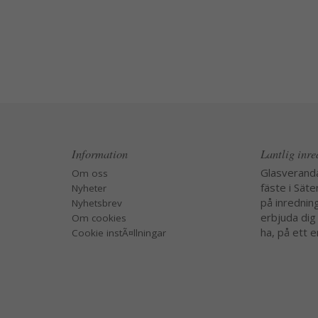
Information
Lantlig inr
Glasverand
Om oss
fäste i Säte
Nyheter
på inredning
Nyhetsbrev
erbjuda dig
Om cookies
ha, på ett e
Cookie instÃ¤llningar