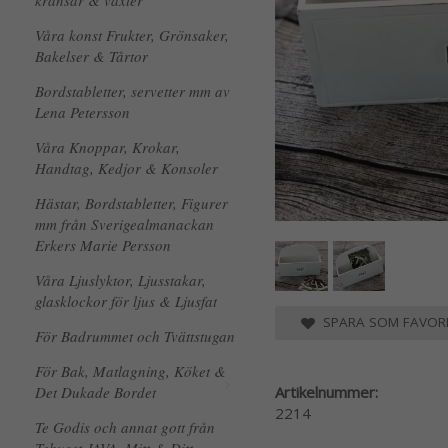
kransar & växter
Våra konst Frukter, Grönsaker,
Bakelser & Tårtor
Bordstabletter, servetter mm av
Lena Petersson
Våra Knoppar, Krokar,
Handtag, Kedjor & Konsoler
Hästar, Bordstabletter, Figurer
mm från Sverigealmanackan
Erkers Marie Persson
Våra Ljuslyktor, Ljusstakar,
glasklockor för ljus & Ljusfat
SPARA SOM FAVORI
För Badrummet och Tvättstugan
För Bak, Matlagning, Köket &
Det Dukade Bordet
Artikelnummer:
2214
Te Godis och annat gott från