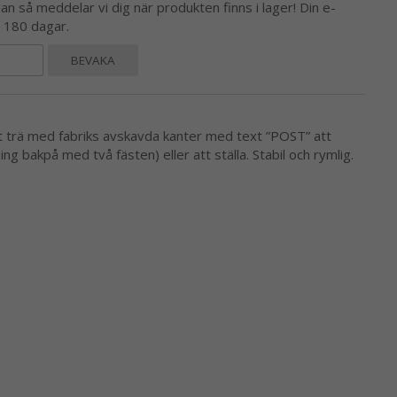
 så meddelar vi dig när produkten finns i lager! Din e-
l 180 dagar.
BEVAKA
vitt trä med fabriks avskavda kanter med text ”POST” att
g bakpå med två fästen) eller att ställa. Stabil och rymlig.