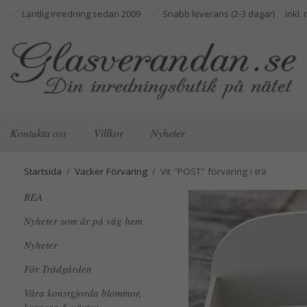
Lantlig inredning sedan 2009
Snabb leverans (2-3 dagar)
Kontakta oss
Villkor
Nyheter
Startsida
/
Vacker Förvaring
/
Vit "POST" förvaring i trä
REA
Nyheter som är på väg hem
Nyheter
För Trädgården
Våra konstgjorda blommor,