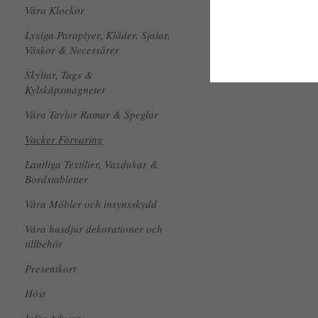
Våra Klockor
Lyxiga Paraplyer, Kläder, Sjalar,
Väskor & Necessärer
Skyltar, Tags &
Kylskåpsmagneter
Våra Tavlor Ramar & Speglar
Vacker Förvaring
Lantliga Textilier, Vaxdukar &
Bordstabletter
Våra Möbler och insynsskydd
Våra husdjur dekorationer och
tillbehör
Presentkort
Höst