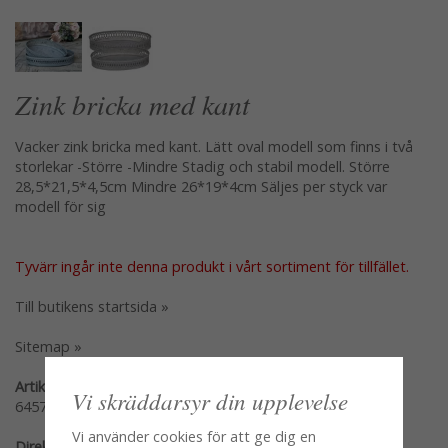
Zink bricka med kant
Vacker zink bricka med kant. Lätt oval modell som finns i två
storlekar -Större -Mindre Stadig och stabil modell. Större
28,5*21,5*4,5cm Mindre 26*19*4cm Säljes per styck var
modell för sig
Tyvärr ingår inte denna produkt i vårt sortiment för tillfället.
Till butikens startsida »
Sitemap »
Artikelnummer:
Vi skräddarsyr din upplevelse
64571-00-M
Vi använder cookies för att ge dig en
Direktlänk: