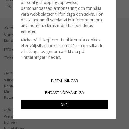
personlig shoppingupplevelse,
Högerklicka och kopiera adressen
personanpassad annonsering och för hålla
våra webbplatser tillförlitliga och säkra. För
detta ändamål samlar vi in information om
användarna, deras mönster och deras
Kontakta oss
enheter.
Varmt välkommen att kontakta vår
Klicka på "Okej" om du tillåter alla cookies
kundtjänst.
eller välj vilka cookies du tillåter och vilka du
info@glasverandan.se
vill stänga av genom att klicka på
"Inställningar" nedan.
Tel: 079-3495968
Handla
Villkor
INSTÄLLNINGAR
Kontakta oss
Mina favoriter
ENDAST NÖDVÄNDIGA
Retur och Reklamation
OKEJ
Information
Om oss
Nyheter
Nyhetsbrev