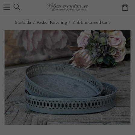
Startsida
/
Vacker Förvaring
/
Zink bricka med kant