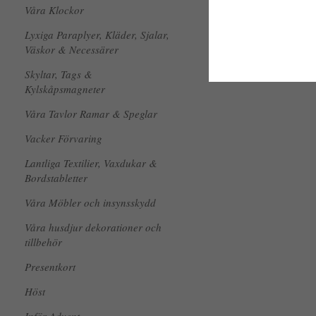
Våra Klockor
Lyxiga Paraplyer, Kläder, Sjalar,
Väskor & Necessärer
Skyltar, Tags &
Kylskåpsmagneter
Våra Tavlor Ramar & Speglar
Vacker Förvaring
Lantliga Textilier, Vaxdukar &
Bordstabletter
Våra Möbler och insynsskydd
Våra husdjur dekorationer och
tillbehör
Presentkort
Höst