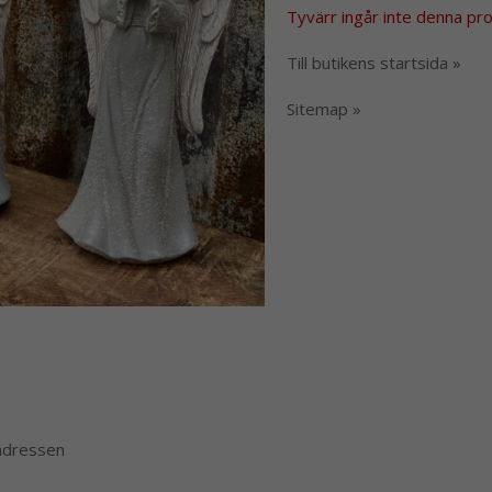
Tyvärr ingår inte denna produ
Till butikens startsida »
Sitemap »
 adressen