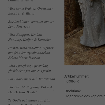
kransar & växter
Våra konst Frukter, Grönsaker,
Bakelser & Tårtor
Bordstabletter, servetter mm av
Lena Petersson
Våra Knoppar, Krokar,
Handtag, Kedjor & Konsoler
Hästar, Bordstabletter, Figurer
mm från Sverigealmanackan
Erkers Marie Persson
Våra Ljuslyktor, Ljusstakar,
glasklockor för ljus & Ljusfat
Artikelnummer:
För Badrummet och Tvättstugan
J-3086-K
För Bak, Matlagning, Köket &
Direktlänk:
Det Dukade Bordet
Högerklicka och kopiera
Te Godis och annat gott från