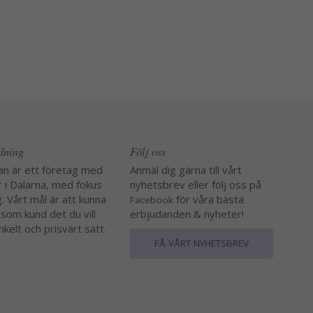
edning
Följ oss
an är ett företag med
Anmäl dig gärna till vårt
r i Dalarna, med fokus
nyhetsbrev eller följ oss på
. Vårt mål är att kunna
för våra bästa
Facebook
 som kund det du vill
erbjudanden & nyheter!
nkelt och prisvärt sätt.
FÅ VÅRT NYHETSBREV