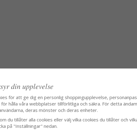
syr din upplevelse
kies för att ge dig en personlig shoppingupplevelse, personanpa
ör hålla våra webbplatser tillförlitliga och säkra. För detta ändamå
användarna, deras mönster och deras enheter.
m du tillåter alla cookies eller välj vilka cookies du tillåter och vilk
cka på "Inställningar" nedan.