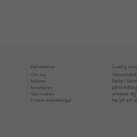
Information
Lantlig inr
Glasverand
Om oss
fäste i Säte
Nyheter
på inredning
Nyhetsbrev
erbjuda dig
Om cookies
ha, på ett e
Cookie instÃ¤llningar