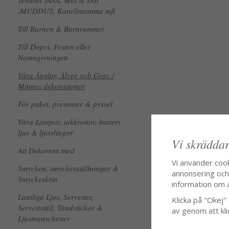
Tehuset JAVA, Mitt & Ditt
,MUDDUS, Kanelimamma mfl
Till Barnen & Barnrummet
Till Dopet, Festen eller
Namngivningen
Våra Änglar, Älvor och Grav /
Minnes dekorationer
För paket, presenter & pyssel
Våra Lampor, takkronor, batteri
ljus & ljusslingor
Vi skräddar
Att Dekorera med
Vi använder coo
Smycken, smyckesställningar &
annonsering och f
Smyckeskrin
information om 
Lantliga Ljus, Servetter,
Klicka på "Okej" o
Servettställ, Tändstickor &
av genom att kli
Ljusmanschetter