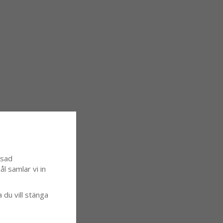
ssad
l samlar vi in
a du vill stänga