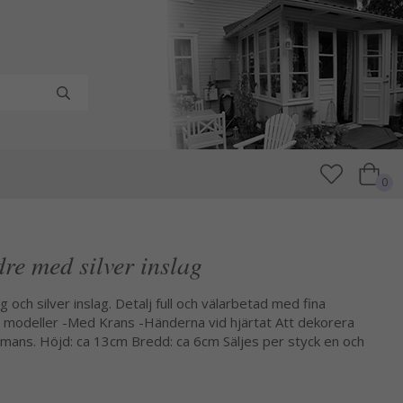
0
re med silver inslag
 och silver inslag. Detalj full och välarbetad med fina
vå modeller -Med Krans -Händerna vid hjärtat Att dekorera
ammans. Höjd: ca 13cm Bredd: ca 6cm Säljes per styck en och