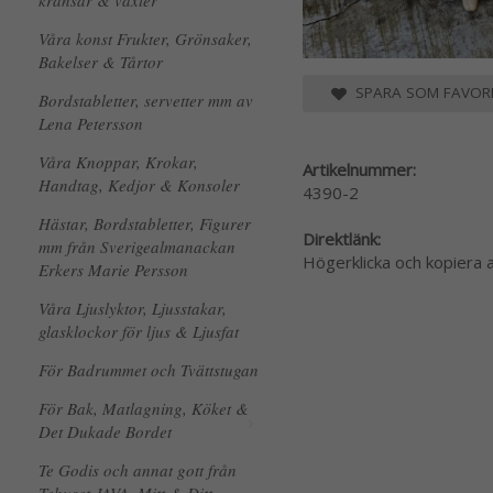
kransar & växter
Våra konst Frukter, Grönsaker,
Bakelser & Tårtor
SPARA SOM FAVORI
Bordstabletter, servetter mm av
Lena Petersson
Våra Knoppar, Krokar,
Artikelnummer:
Handtag, Kedjor & Konsoler
4390-2
Hästar, Bordstabletter, Figurer
Direktlänk:
mm från Sverigealmanackan
Högerklicka och kopiera
Erkers Marie Persson
Våra Ljuslyktor, Ljusstakar,
glasklockor för ljus & Ljusfat
För Badrummet och Tvättstugan
För Bak, Matlagning, Köket &
Det Dukade Bordet
Te Godis och annat gott från