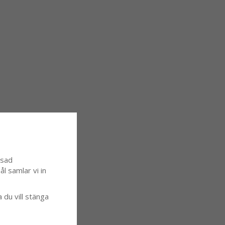
ssad
l samlar vi in
a du vill stänga