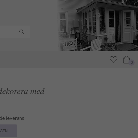
0
 dekorera med
nde leverans
RGEN