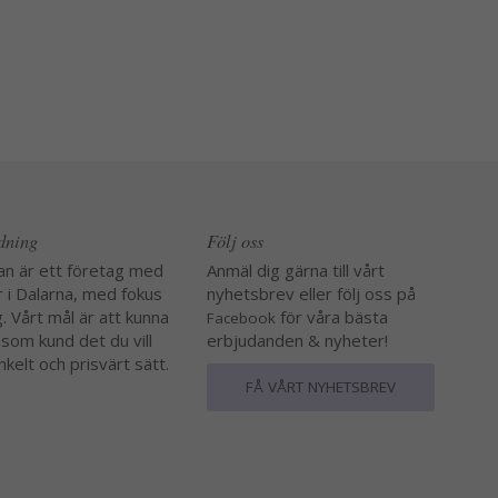
edning
Följ oss
an är ett företag med
Anmäl dig gärna till vårt
r i Dalarna, med fokus
nyhetsbrev eller följ oss på
. Vårt mål är att kunna
för våra bästa
Facebook
 som kund det du vill
erbjudanden & nyheter!
nkelt och prisvärt sätt.
FÅ VÅRT NYHETSBREV