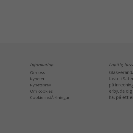
Information
Lantlig inr
Glasverand
Om oss
fäste i Säte
Nyheter
på inredning
Nyhetsbrev
erbjuda dig
Om cookies
ha, på ett e
Cookie instÃ¤llningar