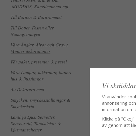
Tehuset JAVA, Mitt & Ditt
,MUDDUS, Kanelimamma mfl
Till Barnen & Barnrummet
Till Dopet, Festen eller
Namngivningen
Våra Änglar, Älvor och Grav /
Minnes dekorationer
För paket, presenter & pyssel
Våra Lampor, takkronor, batteri
ljus & ljusslingor
Vi skräddar
Att Dekorera med
Vi använder coo
Smycken, smyckesställningar &
annonsering och f
Smyckeskrin
information om 
Lantliga Ljus, Servetter,
Klicka på "Okej" o
Servettställ, Tändstickor &
av genom att kli
Ljusmanschetter