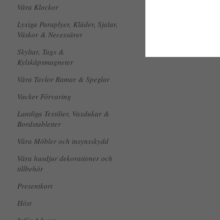
Våra Klockor
Lyxiga Paraplyer, Kläder, Sjalar,
Väskor & Necessärer
Skyltar, Tags &
Kylskåpsmagneter
Våra Tavlor Ramar & Speglar
Vacker Förvaring
Lantliga Textilier, Vaxdukar &
Bordstabletter
Våra Möbler och insynsskydd
Våra husdjur dekorationer och
tillbehör
Presentkort
Höst