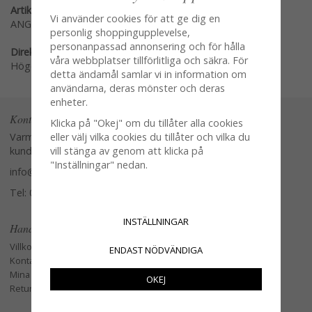
Artikelnummer:
Vi använder cookies för att ge dig en
ANG-117
personlig shoppingupplevelse,
personanpassad annonsering och för hålla
Direktlänk:
våra webbplatser tillförlitliga och säkra. För
Högerklicka och kopiera adressen
detta ändamål samlar vi in information om
användarna, deras mönster och deras
enheter.
Kontakta oss
Klicka på "Okej" om du tillåter alla cookies
Varmt välkommen att kontakta vår
eller välj vilka cookies du tillåter och vilka du
kundtjänst.
vill stänga av genom att klicka på
"Inställningar" nedan.
info@glasverandan.se
Tel: 079-3495968
INSTÄLLNINGAR
Handla
Villkor
ENDAST NÖDVÄNDIGA
Kontakta oss
Mina favoriter
OKEJ
Retur och Reklamation