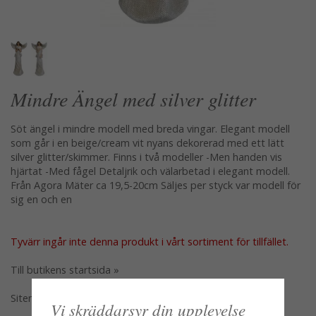
Mindre Ängel med silver glitter
Söt ängel i mindre modell med breda vingar. Elegant modell
som går i en beige/cream vit nyans dekorerad med ett lätt
silver glitter/skimmer. Finns i två modeller -Men handen vis
hjärtat -Med fågel Detaljrik och välarbetad i elegant modell.
Från Agora Mäter ca 19,5-20cm Säljes per styck var modell för
sig en och en
Tyvärr ingår inte denna produkt i vårt sortiment för tillfället.
Till butikens startsida »
Sitemap »
Vi skräddarsyr din upplevelse