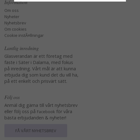
Information
Om oss
Nyheter
Nyhetsbrev
Om cookies
Cookie instÃ¤llningar
Lantlig inredning
Glasverandan är ett företag med
fäste i Säter i Dalarna, med fokus
på inredning. Vårt mål är att kunna
erbjuda dig som kund det du vill ha,
på ett enkelt och prisvärt sätt.
Följ oss
Anmäl dig gärna till vårt nyhetsbrev
eller följ oss på
för våra
Facebook
bästa erbjudanden & nyheter!
FÅ VÅRT NYHETSBREV