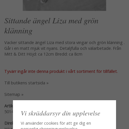
Sittande ängel Liza med grön
klänning
Vacker sittande ängel Liza med stora vingar och grön klänning .
Går i en matt mjuk vit nyans. Detaljfulla och välarbetade. Från
Mitt & Ditt Höjd: ca 12cm Bredd: ca 8cm
Tyvärr ingår inte denna produkt i vårt sortiment för tillfället.
Till butikens startsida »
Sitemap »
Artikelnummer:
Vi skräddarsyr din upplevelse
50144
Vi använder cookies för att ge dig en
Direktlänk:
personlig shoppingupplevelse,
Högerklicka och kopiera adressen