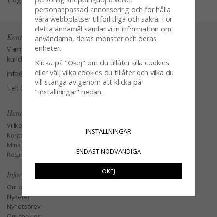
personanpassad annonsering och för hålla
våra webbplatser tillförlitliga och säkra. För
detta ändamål samlar vi in information om
Kontakta oss
användarna, deras mönster och deras
enheter.
Varmt välkommen att kontakta vår
kundtjänst.
Klicka på "Okej" om du tillåter alla cookies
eller välj vilka cookies du tillåter och vilka du
info@glasverandan.se
vill stänga av genom att klicka på
Tel: 079-3495968
"Inställningar" nedan.
Handla
Villkor
INSTÄLLNINGAR
Kontakta oss
Mina favoriter
ENDAST NÖDVÄNDIGA
Retur och Reklamation
OKEJ
Information
Om oss
Nyheter
Nyhetsbrev
Om cookies