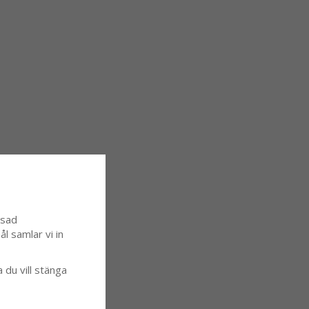
ssad
l samlar vi in
a du vill stänga