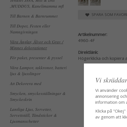
Tehuset JAVA, Mitt & Ditt
,MUDDUS, Kanelimamma mfl
SPARA SOM FAVORI
Till Barnen & Barnrummet
Till Dopet, Festen eller
Namngivningen
Artikelnummer:
4960-4F
Våra Änglar, Älvor och Grav /
Minnes dekorationer
Direktlänk:
För paket, presenter & pyssel
Högerklicka och kopiera
Våra Lampor, takkronor, batteri
ljus & ljusslingor
Vi skräddar
Att Dekorera med
Vi använder coo
Smycken, smyckesställningar &
annonsering och f
Smyckeskrin
information om 
Lantliga Ljus, Servetter,
Klicka på "Okej" o
Servettställ, Tändstickor &
av genom att kli
Ljusmanschetter