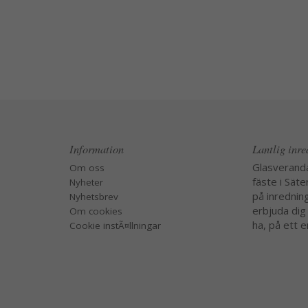
Information
Lantlig inr
Glasverand
Om oss
fäste i Säte
Nyheter
på inredning
Nyhetsbrev
erbjuda dig
Om cookies
ha, på ett e
Cookie instÃ¤llningar