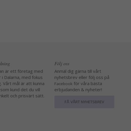
edning
Följ oss
an är ett företag med
Anmäl dig gärna till vårt
r i Dalarna, med fokus
nyhetsbrev eller följ oss på
. Vårt mål är att kunna
för våra bästa
Facebook
 som kund det du vill
erbjudanden & nyheter!
nkelt och prisvärt sätt.
FÅ VÅRT NYHETSBREV