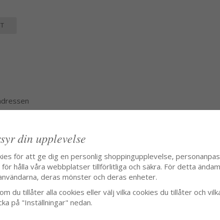
T
 adressen
syr din upplevelse
kies för att ge dig en personlig shoppingupplevelse, personanpa
ör hålla våra webbplatser tillförlitliga och säkra. För detta ändamå
användarna, deras mönster och deras enheter.
m du tillåter alla cookies eller välj vilka cookies du tillåter och vilk
cka på "Inställningar" nedan.