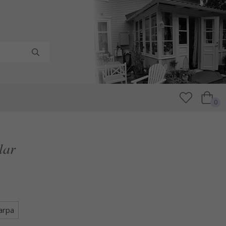
0
lar
arpa