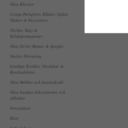
Våra Klockor
Lyxiga Paraplyer, Kläder, Sjalar,
Väskor & Necessärer
Skyltar, Tags &
Kylskåpsmagneter
Våra Tavlor Ramar & Speglar
Vacker Förvaring
Lantliga Textilier, Vaxdukar &
Bordstabletter
Våra Möbler och insynsskydd
Våra husdjur dekorationer och
tillbehör
Presentkort
Höst