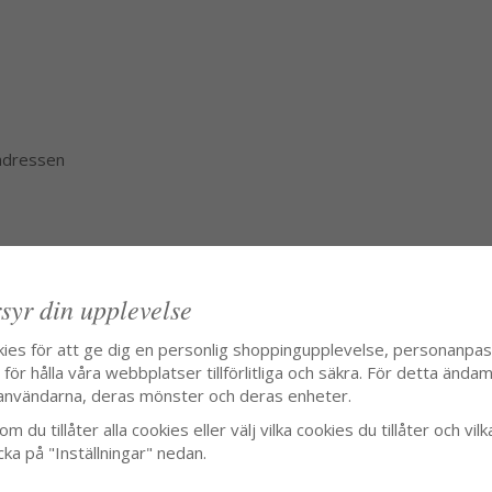
 adressen
syr din upplevelse
kies för att ge dig en personlig shoppingupplevelse, personanpa
ör hålla våra webbplatser tillförlitliga och säkra. För detta ändamå
användarna, deras mönster och deras enheter.
m du tillåter alla cookies eller välj vilka cookies du tillåter och vilk
cka på "Inställningar" nedan.