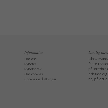
Information
Lantlig inr
Glasverand
Om oss
fäste i Säte
Nyheter
på inredning
Nyhetsbrev
erbjuda dig
Om cookies
ha, på ett e
Cookie instÃ¤llningar