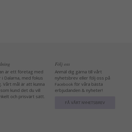
edning
Följ oss
an är ett företag med
Anmäl dig gärna till vårt
r i Dalarna, med fokus
nyhetsbrev eller följ oss på
. Vårt mål är att kunna
för våra bästa
Facebook
 som kund det du vill
erbjudanden & nyheter!
nkelt och prisvärt sätt.
FÅ VÅRT NYHETSBREV