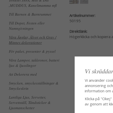
Tehuset JAVA, Mitt & Ditt
,MUDDUS, Kanelimamma mfl
Till Barnen & Barnrummet
Artikelnummer:
50195
Till Dopet, Festen eller
Namngivningen
Direktlänk:
Högerklicka och kopiera
Våra Änglar, Älvor och Grav /
Minnes dekorationer
För paket, presenter & pyssel
Våra Lampor, takkronor, batteri
ljus & ljusslingor
Vi skräddar
Att Dekorera med
Vi använder coo
Smycken, smyckesställningar &
annonsering och f
Smyckeskrin
information om 
Lantliga Ljus, Servetter,
Klicka på "Okej" o
Servettställ, Tändstickor &
av genom att kli
Ljusmanschetter