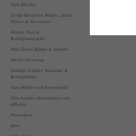
Våra Klockor
Lyxiga Paraplyer, Kläder, Sjalar,
Väskor & Necessärer
Skyltar, Tags &
Kylskåpsmagneter
Våra Tavlor Ramar & Speglar
Vacker Förvaring
Lantliga Textilier, Vaxdukar &
Bordstabletter
Våra Möbler och insynsskydd
Våra husdjur dekorationer och
tillbehör
Presentkort
Höst