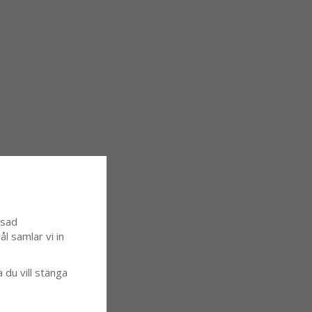
ssad
l samlar vi in
a du vill stänga