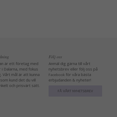
edning
Följ oss
an är ett företag med
Anmäl dig gärna till vårt
r i Dalarna, med fokus
nyhetsbrev eller följ oss på
. Vårt mål är att kunna
för våra bästa
Facebook
 som kund det du vill
erbjudanden & nyheter!
nkelt och prisvärt sätt.
FÅ VÅRT NYHETSBREV