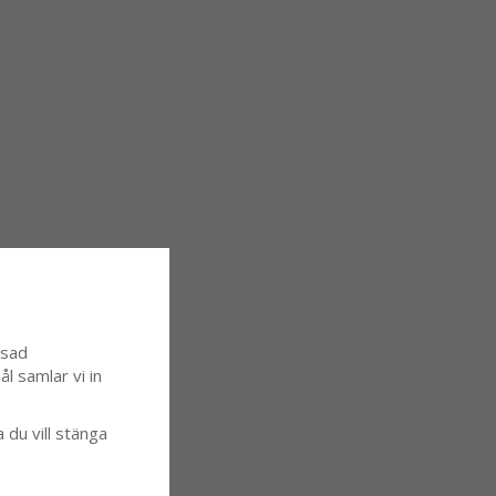
ssad
l samlar vi in
a du vill stänga