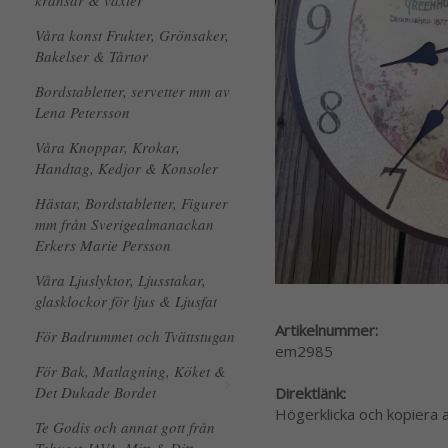
kransar & växter
Våra konst Frukter, Grönsaker,
Bakelser & Tårtor
Bordstabletter, servetter mm av
Lena Petersson
Våra Knoppar, Krokar,
Handtag, Kedjor & Konsoler
Hästar, Bordstabletter, Figurer
mm från Sverigealmanackan
Erkers Marie Persson
Våra Ljuslyktor, Ljusstakar,
glasklockor för ljus & Ljusfat
Artikelnummer:
För Badrummet och Tvättstugan
em2985
För Bak, Matlagning, Köket &
Det Dukade Bordet
Direktlänk:
Högerklicka och kopiera
Te Godis och annat gott från