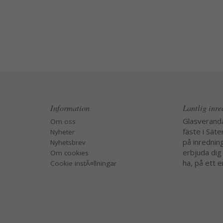
Information
Lantlig inr
Glasverand
Om oss
fäste i Säte
Nyheter
på inredning
Nyhetsbrev
erbjuda dig
Om cookies
ha, på ett e
Cookie instÃ¤llningar