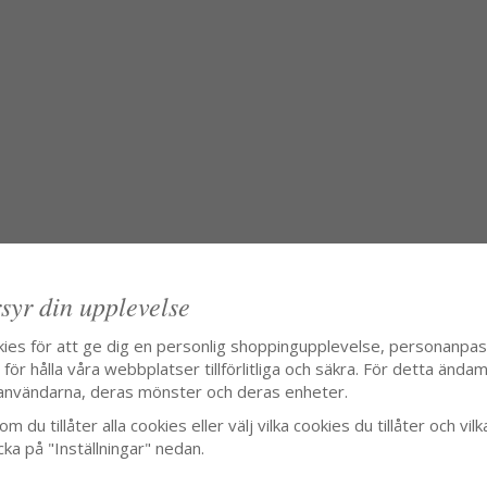
syr din upplevelse
kies för att ge dig en personlig shoppingupplevelse, personanpa
ör hålla våra webbplatser tillförlitliga och säkra. För detta ändamå
användarna, deras mönster och deras enheter.
m du tillåter alla cookies eller välj vilka cookies du tillåter och vilk
cka på "Inställningar" nedan.