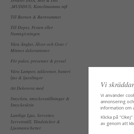
Tehuset JAVA, Mitt & Ditt
,MUDDUS, Kanelimamma mfl
Till Barnen & Barnrummet
Till Dopet, Festen eller
Namngivningen
Våra Änglar, Älvor och Grav /
Minnes dekorationer
För paket, presenter & pyssel
Våra Lampor, takkronor, batteri
ljus & ljusslingor
Vi skräddar
Att Dekorera med
Vi använder coo
Smycken, smyckesställningar &
annonsering och f
Smyckeskrin
information om 
Lantliga Ljus, Servetter,
Klicka på "Okej" o
Servettställ, Tändstickor &
av genom att kli
Ljusmanschetter