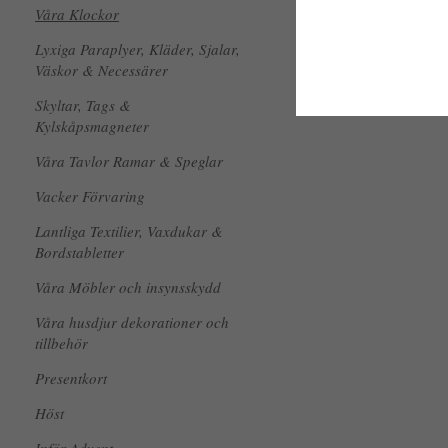
Våra Klockor
Lyxiga Paraplyer, Kläder, Sjalar,
Väskor & Necessärer
Skyltar, Tags &
Kylskåpsmagneter
Våra Tavlor Ramar & Speglar
Vacker Förvaring
Lantliga Textilier, Vaxdukar &
Bordstabletter
Våra Möbler och insynsskydd
Våra husdjur dekorationer och
tillbehör
Presentkort
Höst