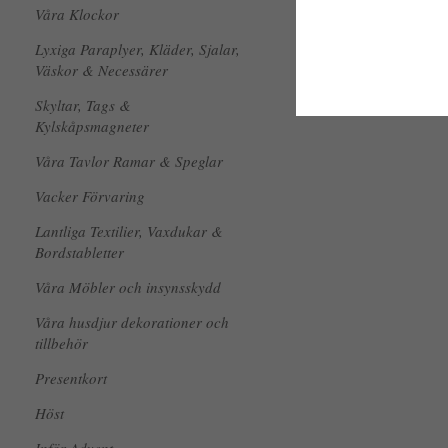
Våra Klockor
Lyxiga Paraplyer, Kläder, Sjalar,
Väskor & Necessärer
Skyltar, Tags &
Kylskåpsmagneter
Våra Tavlor Ramar & Speglar
Vacker Förvaring
Lantliga Textilier, Vaxdukar &
Bordstabletter
Våra Möbler och insynsskydd
Våra husdjur dekorationer och
tillbehör
Presentkort
Höst