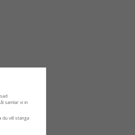
ssad
l samlar vi in
a du vill stänga