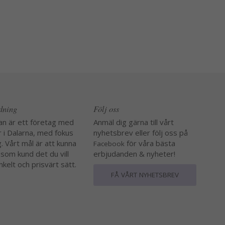
edning
Följ oss
an är ett företag med
Anmäl dig gärna till vårt
r i Dalarna, med fokus
nyhetsbrev eller följ oss på
. Vårt mål är att kunna
för våra bästa
Facebook
 som kund det du vill
erbjudanden & nyheter!
nkelt och prisvärt sätt.
FÅ VÅRT NYHETSBREV