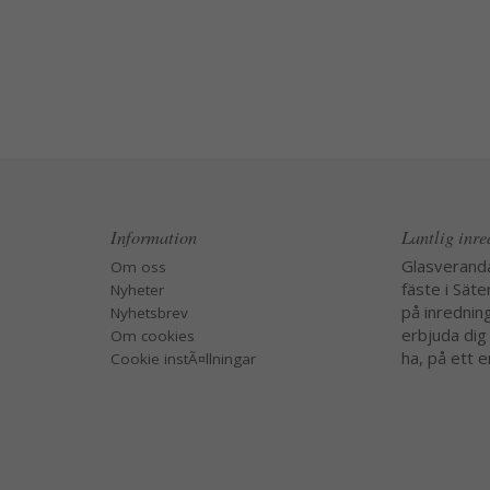
Information
Lantlig inr
Glasverand
Om oss
fäste i Säte
Nyheter
på inredning
Nyhetsbrev
erbjuda dig
Om cookies
ha, på ett e
Cookie instÃ¤llningar