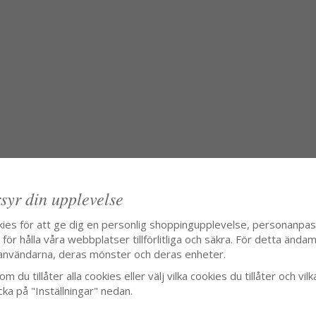
syr din upplevelse
kies för att ge dig en personlig shoppingupplevelse, personanpa
ör hålla våra webbplatser tillförlitliga och säkra. För detta ändamå
användarna, deras mönster och deras enheter.
m du tillåter alla cookies eller välj vilka cookies du tillåter och vilk
cka på "Inställningar" nedan.