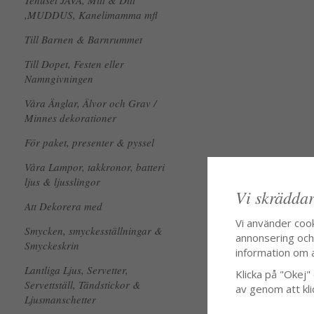
Tehuset JAVA, Mitt & Ditt
,MUDDUS, Kanelimamma mfl
Till Barnen & Barnrummet
Till Dopet, Festen eller
Namngivningen
Våra Änglar, Älvor och Grav /
Minnes dekorationer
För paket, presenter & pyssel
Våra Lampor, takkronor, batteri
ljus & ljusslingor
Vi skräddar
Att Dekorera med
Vi använder coo
Smycken, smyckesställningar &
annonsering och f
Smyckeskrin
information om 
Lantliga Ljus, Servetter,
Klicka på "Okej" o
Servettställ, Tändstickor &
av genom att kli
Ljusmanschetter