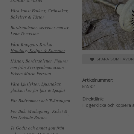
kransar & växter
Våra konst Frukter, Grönsaker,
Bakelser & Tårtor
Bordstabletter, servetter mm av
Lena Petersson
Våra Knoppar, Krokar,
Handtag, Kedjor & Konsoler
SPARA SOM FAVORI
Hästar, Bordstabletter, Figurer
mm från Sverigealmanackan
Erkers Marie Persson
Artikelnummer:
Våra Ljuslyktor, Ljusstakar,
kn582
glasklockor för ljus & Ljusfat
Direktlänk:
För Badrummet och Tvättstugan
Högerklicka och kopiera
För Bak, Matlagning, Köket &
Det Dukade Bordet
Te Godis och annat gott från