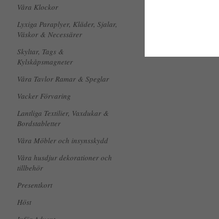
Våra Klockor
Lyxiga Paraplyer, Kläder, Sjalar,
Väskor & Necessärer
Skyltar, Tags &
Kylskåpsmagneter
Våra Tavlor Ramar & Speglar
Vacker Förvaring
Lantliga Textilier, Vaxdukar &
Bordstabletter
Våra Möbler och insynsskydd
Våra husdjur dekorationer och
tillbehör
Presentkort
Höst