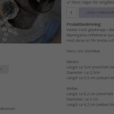
Finns i lager för omgåe
LÄGG I VARUKO
Produktbeskrivning:
Vacker rund glasknopp i d
Slipningarna reflekterar lju
med skruv ist för bricka oc
Finns i tre storlekar
Mindre
Längd: ca 5cm (med helt is
T
Diameter: ca 2,5cm
Längd: ca 3,5 cm (enbart k
Mellan
Längd: ca 6,2 cm (med helt 
Diameter: ca 3 cm
Längd: ca 4,2 cm (enbart k
 adressen