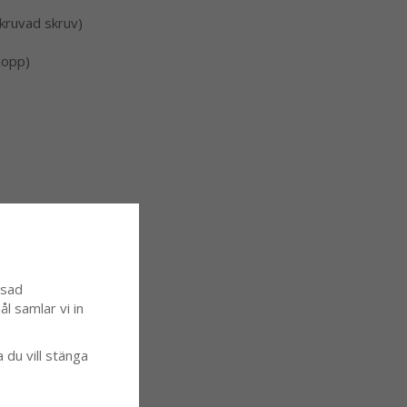
skruvad skruv)
nopp)
ssad
l samlar vi in
a du vill stänga