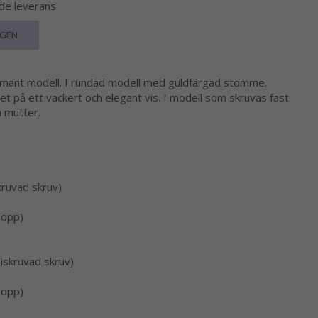
nde leverans
RGEN
iamant modell. I rundad modell med guldfärgad stomme.
set på ett vackert och elegant vis. I modell som skruvas fast
h mutter.
kruvad skruv)
nopp)
iskruvad skruv)
nopp)