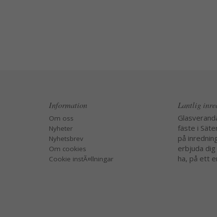
Information
Lantlig inr
Glasverand
Om oss
fäste i Säte
Nyheter
på inredning
Nyhetsbrev
erbjuda dig
Om cookies
ha, på ett e
Cookie instÃ¤llningar