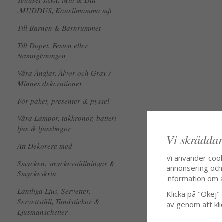
Tehuset JAVA, Mitt & Ditt
,MUDDUS, Kanelimamma mfl
Till Barnen & Barnrummet
Till Dopet, Festen eller
Namngivningen
Våra Änglar, Älvor och Grav /
Minnes dekorationer
För paket, presenter & pyssel
Våra Lampor, takkronor, batteri
ljus & ljusslingor
Vi skräddar
Att Dekorera med
Vi använder coo
Smycken, smyckesställningar &
annonsering och f
Smyckeskrin
information om 
Lantliga Ljus, Servetter,
Klicka på "Okej" o
Servettställ, Tändstickor &
av genom att kli
Ljusmanschetter