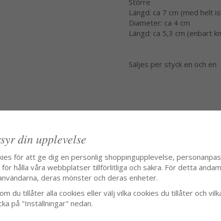
Större
Längd: ca 7 cm (med helt i
Diameter: ca 4 cm
Längd: ca 5,3 cm (enbart k
Säljes per styck en och en
syr din upplevelse
kies för att ge dig en personlig shoppingupplevelse, personanpa
ör hålla våra webbplatser tillförlitliga och säkra. För detta ändamå
användarna, deras mönster och deras enheter.
m du tillåter alla cookies eller välj vilka cookies du tillåter och vilk
cka på "Inställningar" nedan.