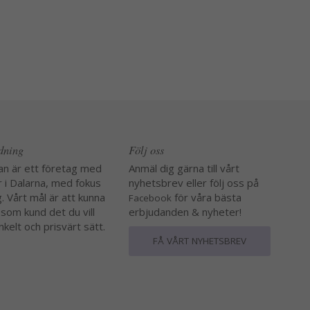
edning
Följ oss
an är ett företag med
Anmäl dig gärna till vårt
r i Dalarna, med fokus
nyhetsbrev eller följ oss på
. Vårt mål är att kunna
för våra bästa
Facebook
 som kund det du vill
erbjudanden & nyheter!
nkelt och prisvärt sätt.
FÅ VÅRT NYHETSBREV