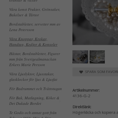
kransar & växter
Våra konst Frukter, Grönsaker,
Bakelser & Tårtor
Bordstabletter, servetter mm av
Lena Petersson
Våra Knoppar, Krokar,
Handtag, Kedjor & Konsoler
Hästar, Bordstabletter, Figurer
mm från Sverigealmanackan
Erkers Marie Persson
SPARA SOM FAVORI
Våra Ljuslyktor, Ljusstakar,
glasklockor för ljus & Ljusfat
För Badrummet och Tvättstugan
Artikelnummer:
4136-G-2
För Bak, Matlagning, Köket &
Det Dukade Bordet
Direktlänk:
Högerklicka och kopiera
Te Godis och annat gott från