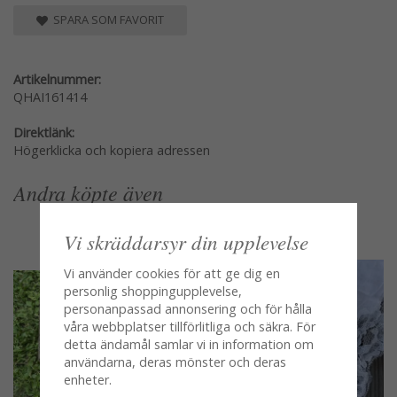
SPARA SOM FAVORIT
Artikelnummer:
QHAI161414
Direktlänk:
Högerklicka och kopiera adressen
Andra köpte även
Vi skräddarsyr din upplevelse
Vi använder cookies för att ge dig en
personlig shoppingupplevelse,
personanpassad annonsering och för hålla
våra webbplatser tillförlitliga och säkra. För
detta ändamål samlar vi in information om
användarna, deras mönster och deras
enheter.