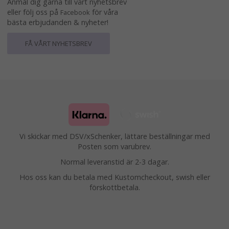
Anmäl dig gärna till vårt nyhetsbrev
eller följ oss på
för våra
Facebook
bästa erbjudanden & nyheter!
FÅ VÅRT NYHETSBREV
Vi skickar med DSV/xSchenker, lättare beställningar med
Posten som varubrev.
Normal leveranstid är 2-3 dagar.
Hos oss kan du betala med Kustomcheckout, swish eller
förskottbetala.