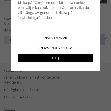
Klicka på "Okej" om du tillåter alla cookies
eller välj vilka cookies du tillåter och vilka du
vill stänga av genom att klicka på
"Inställningar" nedan.
Större krok i gjutjärn med dubbla
Rund glasknopp med guld /
krokar
mässings krage
49 kr
35 kr
INSTÄLLNINGAR
KÖP
KÖP
INFO
INFO
ENDAST NÖDVÄNDIGA
OKEJ
Kontakta oss
Varmt välkommen att kontakta vår
kundtjänst.
info@glasverandan.se
Tel: 079-3495968
Handla