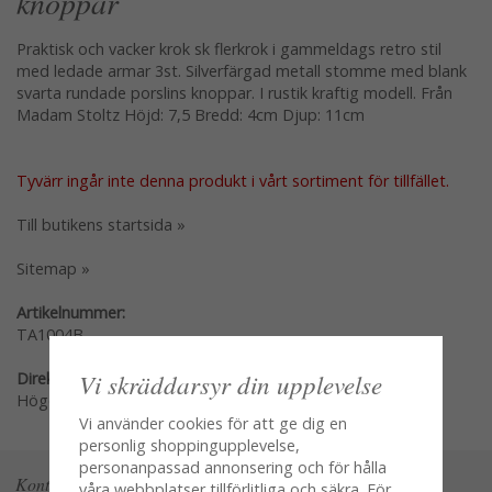
knoppar
Praktisk och vacker krok sk flerkrok i gammeldags retro stil
med ledade armar 3st. Silverfärgad metall stomme med blank
svarta rundade porslins knoppar. I rustik kraftig modell. Från
Madam Stoltz Höjd: 7,5 Bredd: 4cm Djup: 11cm
Tyvärr ingår inte denna produkt i vårt sortiment för tillfället.
Till butikens startsida »
Sitemap »
Artikelnummer:
TA1004B
Vi skräddarsyr din upplevelse
Direktlänk:
Högerklicka och kopiera adressen
Vi använder cookies för att ge dig en
personlig shoppingupplevelse,
personanpassad annonsering och för hålla
Kontakta oss
våra webbplatser tillförlitliga och säkra. För