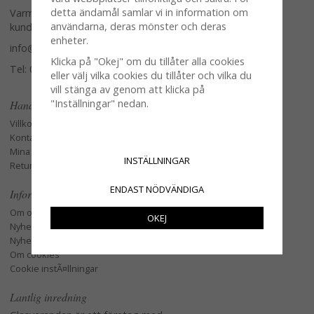
detta ändamål samlar vi in information om
Varmt välkommen att kontakta vår
användarna, deras mönster och deras
kundtjänst.
enheter.
info@glasverandan.se
Klicka på "Okej" om du tillåter alla cookies
Tel: 079-3495968
eller välj vilka cookies du tillåter och vilka du
vill stänga av genom att klicka på
"Inställningar" nedan.
Handla
Villkor
Kontakta oss
Mina favoriter
INSTÄLLNINGAR
Retur och Reklamation
ENDAST NÖDVÄNDIGA
Information
Om oss
OKEJ
Nyheter
Nyhetsbrev
Om cookies
Cookie instÃ¤llningar
Lantlig inredning