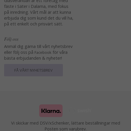
Glasverandan är ett företag med
fäste i Säter i Dalarna, med fokus
på inredning. Vårt mål är att kunna
erbjuda dig som kund det du vill ha,
på ett enkelt och prisvärt sätt.
Följ oss
Anmäl dig gärna till vårt nyhetsbrev
eller följ oss på
för våra
Facebook
bästa erbjudanden & nyheter!
FÅ VÅRT NYHETSBREV
Vi skickar med DSV/xSchenker, lättare beställningar med
Posten som varubrev.