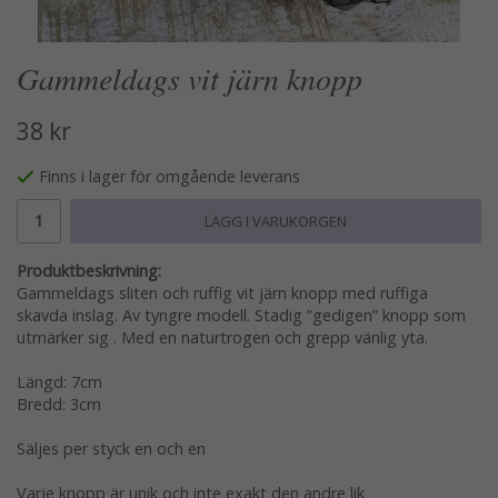
Gammeldags vit järn knopp
38 kr
Finns i lager för omgående leverans
LÄGG I VARUKORGEN
Produktbeskrivning:
Gammeldags sliten och ruffig vit järn knopp med ruffiga
skavda inslag. Av tyngre modell. Stadig ”gedigen” knopp som
utmärker sig . Med en naturtrogen och grepp vänlig yta.
Längd: 7cm
Bredd: 3cm
Säljes per styck en och en
Varje knopp är unik och inte exakt den andre lik