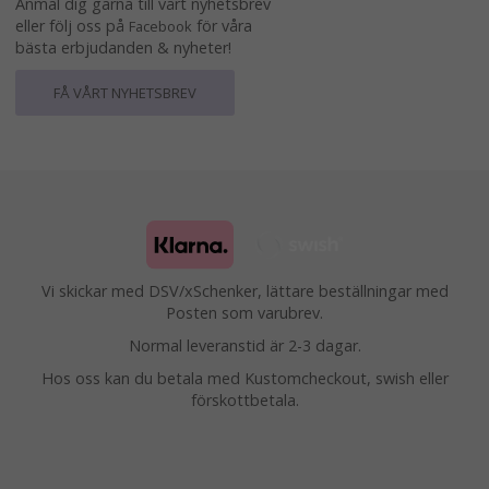
Anmäl dig gärna till vårt nyhetsbrev
eller följ oss på
för våra
Facebook
bästa erbjudanden & nyheter!
FÅ VÅRT NYHETSBREV
Vi skickar med DSV/xSchenker, lättare beställningar med
Posten som varubrev.
Normal leveranstid är 2-3 dagar.
Hos oss kan du betala med Kustomcheckout, swish eller
förskottbetala.