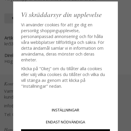
Vi skräddarsyr din upplevelse
SPARA SOM FAVORIT
Vi använder cookies för att ge dig en
personlig shoppingupplevelse,
personanpassad annonsering och för hålla
Artikelnummer:
våra webbplatser tillförlitliga och säkra. För
kn535
detta ändamål samlar vi in information om
användarna, deras mönster och deras
Direktlänk:
enheter.
Högerklicka och kopiera adressen
Klicka på "Okej" om du tillåter alla cookies
eller välj vilka cookies du tillåter och vilka du
vill stänga av genom att klicka på
Kontakta oss
"Inställningar" nedan.
Varmt välkommen att kontakta vår
kundtjänst.
info@glasverandan.se
INSTÄLLNINGAR
Tel: 079-3495968
ENDAST NÖDVÄNDIGA
Handla