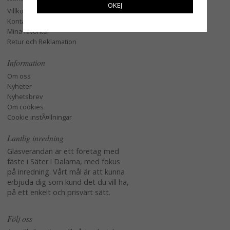
OKEJ
Villkor
Kontakta oss
Mina favoriter
Retur och Reklamation
Information
Om oss
Nyheter
Nyhetsbrev
Om cookies
Cookie instÃ¤llningar
Lantlig inredning
Glasverandan är ett företag med
fäste i Säter i Dalarna, med fokus
på inredning. Vårt mål är att kunna
erbjuda dig som kund det du vill ha,
på ett enkelt och prisvärt sätt.
Följ oss