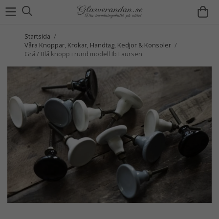
Startsida
/
Våra Knoppar, Krokar, Handtag, Kedjor & Konsoler
/
Grå / Blå knopp i rund modell Ib Laursen