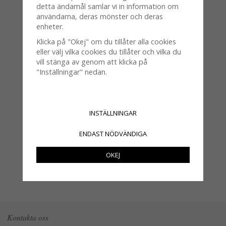
detta ändamål samlar vi in information om
användarna, deras mönster och deras
enheter.
Klicka på "Okej" om du tillåter alla cookies
eller välj vilka cookies du tillåter och vilka du
vill stänga av genom att klicka på
"Inställningar" nedan.
Keramik knopp i rundad färgad
INSTÄLLNINGAR
modell
45 kr
ENDAST NÖDVÄNDIGA
KÖP
INFO
OKEJ
Kontakta oss