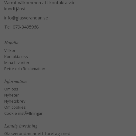
Varmt välkommen att kontakta vår
kundtjänst.
info@glasverandan.se
Tel: 079-3495968
Handla
Villkor
Kontakta oss
Mina favoriter
Retur och Reklamation
Information
Om oss
Nyheter
Nyhetsbrev
Om cookies
Cookie instÃ¤llningar
Lantlig inredning
Glasverandan är ett företag med