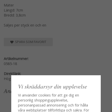
Mäter
Längd: 7cm
Bredd: 3,8cm
Säljes per styck en och en
SPARA SOM FAVORIT
Artikelnummer:
0585-18
Direktlänk:
Högerklicka och kopiera adressen
Vi skräddarsyr din upplevelse
Andra köpte även
Vi använder cookies för att ge dig en
personlig shoppingupplevelse,
personanpassad annonsering och för hålla
våra webbplatser tillförlitliga och säkra. För