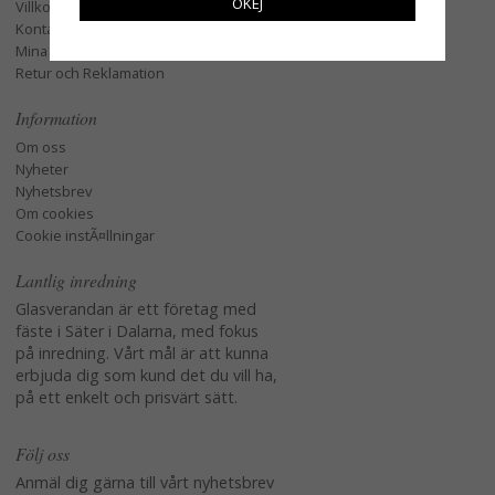
OKEJ
Villkor
Kontakta oss
Mina favoriter
Retur och Reklamation
Information
Om oss
Nyheter
Nyhetsbrev
Om cookies
Cookie instÃ¤llningar
Lantlig inredning
Glasverandan är ett företag med
fäste i Säter i Dalarna, med fokus
på inredning. Vårt mål är att kunna
erbjuda dig som kund det du vill ha,
på ett enkelt och prisvärt sätt.
Följ oss
Anmäl dig gärna till vårt nyhetsbrev