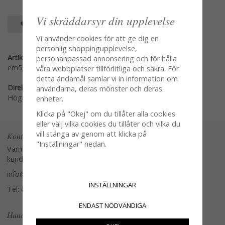
Vi skräddarsyr din upplevelse
SPARA SOM FAVORIT
Vi använder cookies för att ge dig en
personlig shoppingupplevelse,
Artikelnummer:
personanpassad annonsering och för hålla
em5904
våra webbplatser tillförlitliga och säkra. För
detta ändamål samlar vi in information om
Direktlänk:
användarna, deras mönster och deras
Högerklicka och kopiera adressen
enheter.
Klicka på "Okej" om du tillåter alla cookies
eller välj vilka cookies du tillåter och vilka du
vill stänga av genom att klicka på
Kontakta oss
"Inställningar" nedan.
Varmt välkommen att kontakta vår
kundtjänst.
info@glasverandan.se
INSTÄLLNINGAR
Tel: 079-3495968
ENDAST NÖDVÄNDIGA
Handla