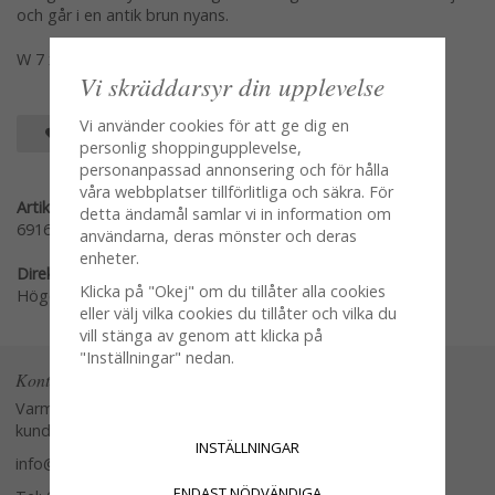
och går i en antik brun nyans.
W 7 x D 12 x H 10,5 cm
Vi skräddarsyr din upplevelse
Vi använder cookies för att ge dig en
SPARA SOM FAVORIT
personlig shoppingupplevelse,
personanpassad annonsering och för hålla
våra webbplatser tillförlitliga och säkra. För
Artikelnummer:
detta ändamål samlar vi in information om
691606
användarna, deras mönster och deras
enheter.
Direktlänk:
Klicka på "Okej" om du tillåter alla cookies
Högerklicka och kopiera adressen
eller välj vilka cookies du tillåter och vilka du
vill stänga av genom att klicka på
"Inställningar" nedan.
Kontakta oss
Varmt välkommen att kontakta vår
kundtjänst.
INSTÄLLNINGAR
info@glasverandan.se
ENDAST NÖDVÄNDIGA