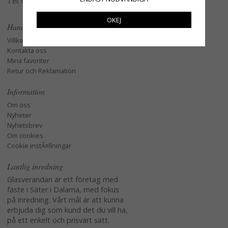
Tel: 079-3495968
OKEJ
Handla
Villkor
Kontakta oss
Mina favoriter
Retur och Reklamation
Information
Om oss
Nyheter
Nyhetsbrev
Om cookies
Cookie instÃ¤llningar
Lantlig inredning
Glasverandan är ett företag med
fäste i Säter i Dalarna, med fokus
på inredning. Vårt mål är att kunna
erbjuda dig som kund det du vill ha,
på ett enkelt och prisvärt sätt.