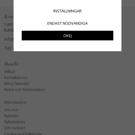
INSTÄLLNINGAR
Kontakta oss
ENDAST NÖDVÄNDIGA
Varmt välkommen att kontakta vår
kundtjänst.
OKEJ
info@glasverandan.se
Tel: 079-3495968
Handla
Villkor
Kontakta oss
Mina favoriter
Retur och Reklamation
Information
Om oss
Nyheter
Nyhetsbrev
Om cookies
Cookie instÃ¤llningar