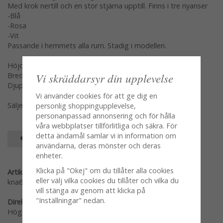
Med krok nertill och en stor stjärna upptill. Finns i tre nyanser
-Blå
-Rosa
-Vit
Passande i hemmets alla rum. Stadig i modellen.
Höjd: 16cm
Vi skräddarsyr din upplevelse
Bredd: 9cm
Djup: 4cm
Vi använder cookies för att ge dig en
Säljes per styck var modell/färg för sig en och en
personlig shoppingupplevelse,
personanpassad annonsering och för hålla
våra webbplatser tillförlitliga och säkra. För
detta ändamål samlar vi in information om
SPARA SOM FAVORIT
användarna, deras mönster och deras
enheter.
Klicka på "Okej" om du tillåter alla cookies
Artikelnummer:
eller välj vilka cookies du tillåter och vilka du
kna60blue
vill stänga av genom att klicka på
"Inställningar" nedan.
Direktlänk:
Högerklicka och kopiera adressen