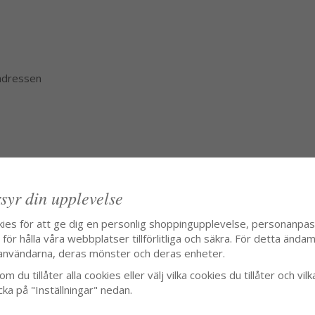
 adressen
syr din upplevelse
kies för att ge dig en personlig shoppingupplevelse, personanpa
ör hålla våra webbplatser tillförlitliga och säkra. För detta ändamå
användarna, deras mönster och deras enheter.
m du tillåter alla cookies eller välj vilka cookies du tillåter och vilk
cka på "Inställningar" nedan.