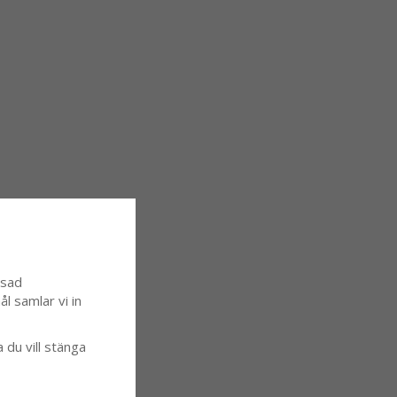
ssad
l samlar vi in
a du vill stänga