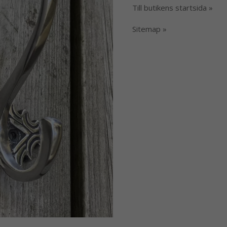
Till butikens startsida »
Sitemap »