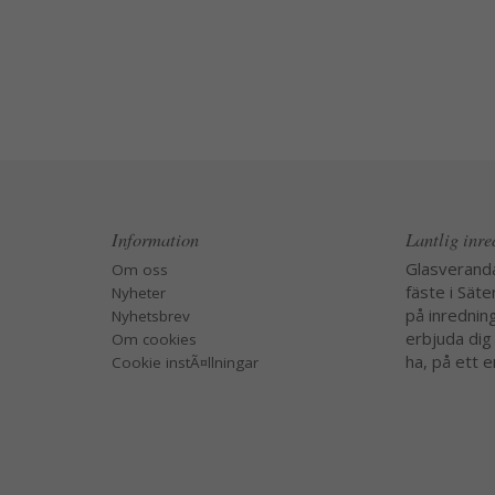
Information
Lantlig inr
Glasverand
Om oss
fäste i Säte
Nyheter
på inredning
Nyhetsbrev
erbjuda dig
Om cookies
ha, på ett e
Cookie instÃ¤llningar