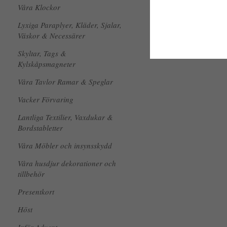
Våra Klockor
Lyxiga Paraplyer, Kläder, Sjalar,
Väskor & Necessärer
Skyltar, Tags &
Kylskåpsmagneter
Våra Tavlor Ramar & Speglar
Vacker Förvaring
Lantliga Textilier, Vaxdukar &
Bordstabletter
Våra Möbler och insynsskydd
Våra husdjur dekorationer och
tillbehör
Presentkort
Höst