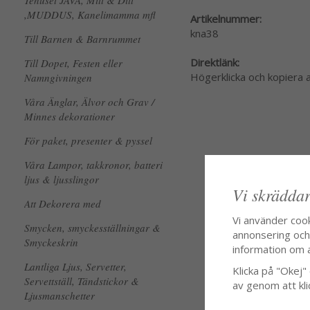
Tehuset JAVA, Mitt & Ditt
,MUDDUS, Kanelimamma mfl
Artikelnummer:
kna38
Till Barnen & Barnrummet
Direktlänk:
Till Dopet, Festen eller
Högerklicka och kopiera
Namngivningen
Våra Änglar, Älvor och Grav /
Minnes dekorationer
För paket, presenter & pyssel
Våra Lampor, takkronor, batteri
ljus & ljusslingor
Vi skräddar
Att Dekorera med
Vi använder coo
Smycken, smyckesställningar &
annonsering och f
Smyckeskrin
information om 
Lantliga Ljus, Servetter,
Klicka på "Okej" o
Servettställ, Tändstickor &
av genom att kli
Ljusmanschetter