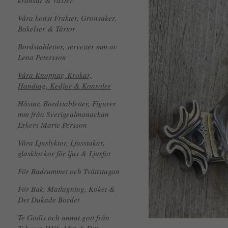
kransar & växter
Våra konst Frukter, Grönsaker,
Bakelser & Tårtor
Bordstabletter, servetter mm av
Lena Petersson
Våra Knoppar, Krokar,
Handtag, Kedjor & Konsoler
Hästar, Bordstabletter, Figurer
mm från Sverigealmanackan
Erkers Marie Persson
Våra Ljuslyktor, Ljusstakar,
glasklockor för ljus & Ljusfat
För Badrummet och Tvättstugan
För Bak, Matlagning, Köket &
Det Dukade Bordet
Te Godis och annat gott från