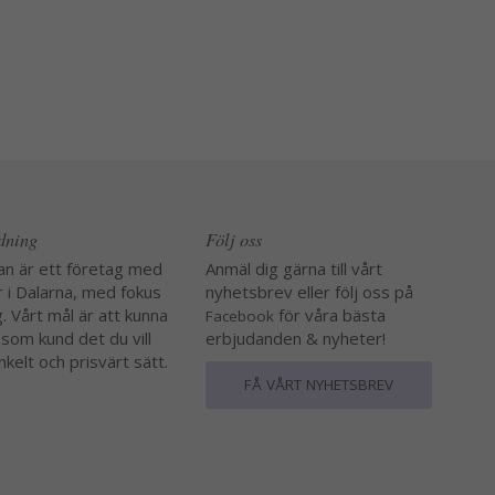
edning
Följ oss
an är ett företag med
Anmäl dig gärna till vårt
r i Dalarna, med fokus
nyhetsbrev eller följ oss på
. Vårt mål är att kunna
för våra bästa
Facebook
 som kund det du vill
erbjudanden & nyheter!
nkelt och prisvärt sätt.
FÅ VÅRT NYHETSBREV