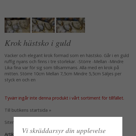
Krok hästsko i guld
Vacker och elegant krok formad som en hästsko. Går i en guld
ruffig nyans och finns i tre storlekar. -Större -Mellan -Mindre
Lika fina var för sig som tillsammans. Alla med en krok på
mitten. Större 10cm Mellan 7,5cm Mindre 5,5cm Säljes per
styck en och en
Tyvärr ingår inte denna produkt i vårt sortiment för tillfället.
Till butikens startsida »
Sitemap »
Vi skräddarsyr din upplevelse
Artikelnummer: