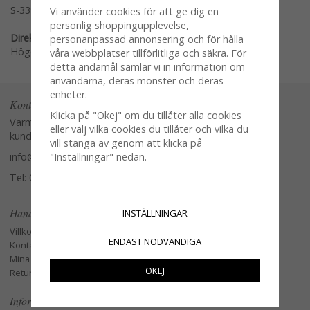
S-3396Gu-Mi
Vi använder cookies för att ge dig en
personlig shoppingupplevelse,
Direktlänk:
personanpassad annonsering och för hålla
Högerklicka och kopiera adressen
våra webbplatser tillförlitliga och säkra. För
detta ändamål samlar vi in information om
användarna, deras mönster och deras
enheter.
Kontakta oss
Klicka på "Okej" om du tillåter alla cookies
Varmt välkommen att kontakta vår
eller välj vilka cookies du tillåter och vilka du
kundtjänst.
vill stänga av genom att klicka på
info@glasverandan.se
"Inställningar" nedan.
Tel: 079-3495968
Handla
INSTÄLLNINGAR
Villkor
ENDAST NÖDVÄNDIGA
Kontakta oss
Mina favoriter
OKEJ
Retur och Reklamation
Information