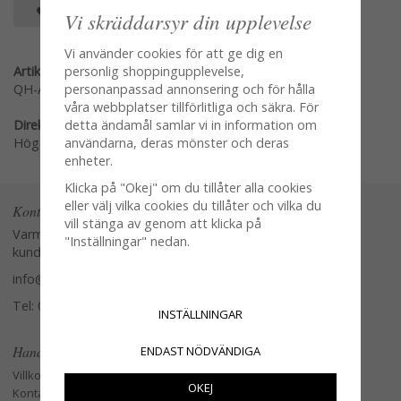
SPARA SOM FAVORIT
Vi skräddarsyr din upplevelse
Vi använder cookies för att ge dig en
personlig shoppingupplevelse,
Artikelnummer:
personanpassad annonsering och för hålla
QH-AI14699
våra webbplatser tillförlitliga och säkra. För
detta ändamål samlar vi in information om
Direktlänk:
användarna, deras mönster och deras
Högerklicka och kopiera adressen
enheter.
Klicka på "Okej" om du tillåter alla cookies
eller välj vilka cookies du tillåter och vilka du
Kontakta oss
vill stänga av genom att klicka på
Varmt välkommen att kontakta vår
"Inställningar" nedan.
kundtjänst.
info@glasverandan.se
Tel: 079-3495968
INSTÄLLNINGAR
Handla
ENDAST NÖDVÄNDIGA
Villkor
OKEJ
Kontakta oss