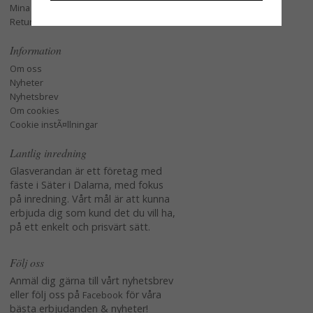
Mina favoriter
Retur och Reklamation
Information
Om oss
Nyheter
Nyhetsbrev
Om cookies
Cookie instÃ¤llningar
Lantlig inredning
Glasverandan är ett företag med
fäste i Säter i Dalarna, med fokus
på inredning. Vårt mål är att kunna
erbjuda dig som kund det du vill ha,
på ett enkelt och prisvärt sätt.
Följ oss
Anmäl dig gärna till vårt nyhetsbrev
eller följ oss på
för våra
Facebook
bästa erbjudanden & nyheter!