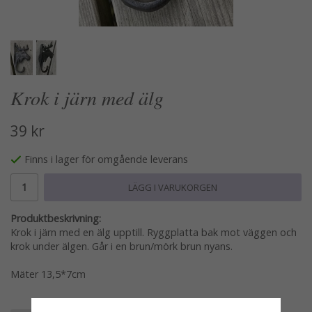
Krok i järn med älg
39 kr
Finns i lager för omgående leverans
LÄGG I VARUKORGEN
Produktbeskrivning:
Krok i järn med en älg upptill. Ryggplatta bak mot väggen och
krok under älgen. Går i en brun/mörk brun nyans.
Mäter 13,5*7cm