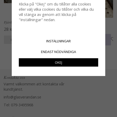
Klicka på "Okej" om du tillåter alla cookies
eller välj vilka cookies du tillåter och vilka du
vill stänga av genom att klicka på
"Inställningar" nedan.
Fjäril i porslin att dekorera med
Betong ängel med vas i glas
28 kr
59 kr
KÖP
KÖP
INFO
INFO
INSTÄLLNINGAR
ENDAST NÖDVÄNDIGA
OKEJ
Kontakta oss
Varmt välkommen att kontakta vår
kundtjänst.
info@glasverandan.se
Tel: 079-3495968