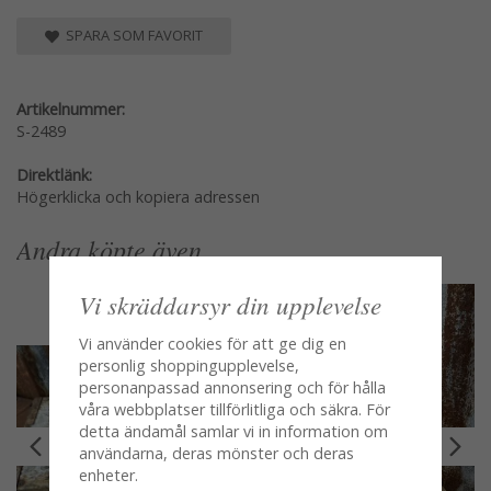
SPARA SOM FAVORIT
Artikelnummer:
S-2489
Direktlänk:
Högerklicka och kopiera adressen
Andra köpte även
Vi skräddarsyr din upplevelse
Vi använder cookies för att ge dig en
personlig shoppingupplevelse,
personanpassad annonsering och för hålla
våra webbplatser tillförlitliga och säkra. För
detta ändamål samlar vi in information om
användarna, deras mönster och deras
enheter.