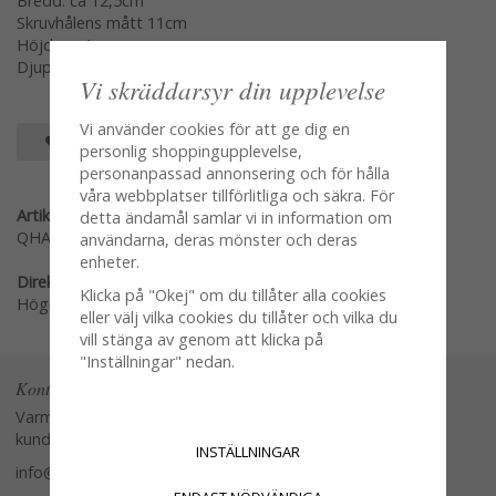
Bredd: ca 12,5cm
Skruvhålens mått 11cm
Höjd: ca 4cm
Djup: ca 3,5cm
Vi skräddarsyr din upplevelse
Vi använder cookies för att ge dig en
SPARA SOM FAVORIT
personlig shoppingupplevelse,
personanpassad annonsering och för hålla
våra webbplatser tillförlitliga och säkra. För
Artikelnummer:
detta ändamål samlar vi in information om
QHAI19072
användarna, deras mönster och deras
enheter.
Direktlänk:
Klicka på "Okej" om du tillåter alla cookies
Högerklicka och kopiera adressen
eller välj vilka cookies du tillåter och vilka du
vill stänga av genom att klicka på
"Inställningar" nedan.
Kontakta oss
Varmt välkommen att kontakta vår
kundtjänst.
INSTÄLLNINGAR
info@glasverandan.se