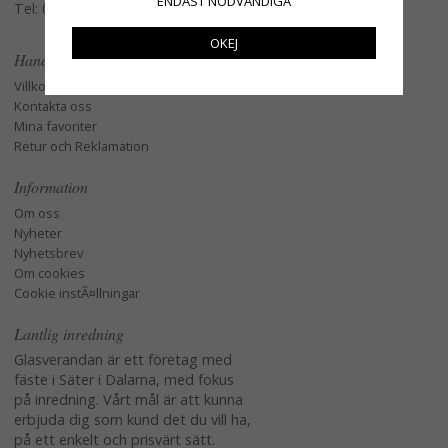
ENDAST NÖDVÄNDIGA
Tel: 079-3495968
OKEJ
Handla
Villkor
Kontakta oss
Mina favoriter
Retur och Reklamation
Information
Om oss
Nyheter
Nyhetsbrev
Om cookies
Cookie instÃ¤llningar
Lantlig inredning
Glasverandan är ett företag med
fäste i Säter i Dalarna, med fokus
på inredning. Vårt mål är att kunna
erbjuda dig som kund det du vill ha,
på ett enkelt och prisvärt sätt.