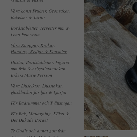
kransar & växter
Våra konst Frukter, Grönsaker,
Bakelser & Tårtor
Bordstabletter, servetter mm av
Lena Petersson
Våra Knoppar, Krokar,
Handtag, Kedjor & Konsoler
Hästar, Bordstabletter, Figurer
mm från Sverigealmanackan
Erkers Marie Persson
Våra Ljuslyktor, Ljusstakar,
glasklockor för ljus & Ljusfat
För Badrummet och Tvättstugan
För Bak, Matlagning, Köket &
Det Dukade Bordet
Te Godis och annat gott från