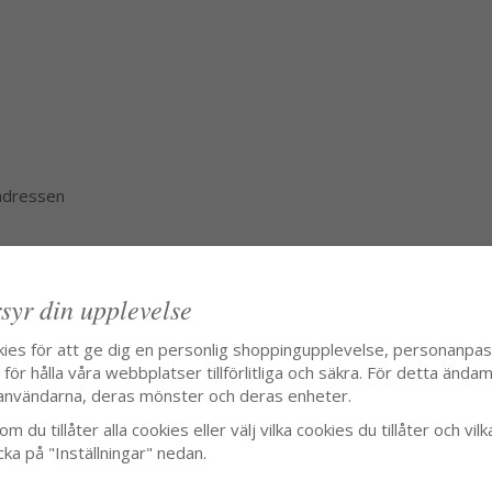
 adressen
syr din upplevelse
kies för att ge dig en personlig shoppingupplevelse, personanpa
ör hålla våra webbplatser tillförlitliga och säkra. För detta ändamå
användarna, deras mönster och deras enheter.
m du tillåter alla cookies eller välj vilka cookies du tillåter och vilk
cka på "Inställningar" nedan.