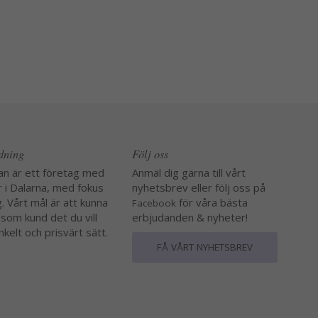
edning
Följ oss
an är ett företag med
Anmäl dig gärna till vårt
r i Dalarna, med fokus
nyhetsbrev eller följ oss på
. Vårt mål är att kunna
för våra bästa
Facebook
 som kund det du vill
erbjudanden & nyheter!
nkelt och prisvärt sätt.
FÅ VÅRT NYHETSBREV