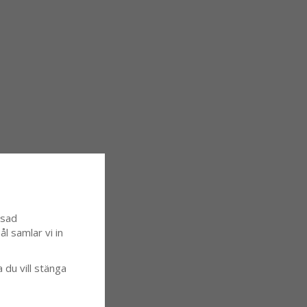
ssad
l samlar vi in
a du vill stänga