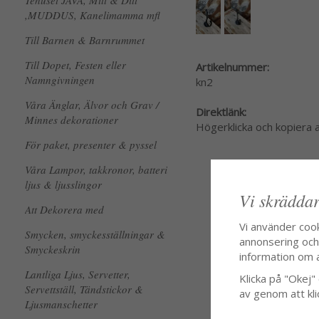
Tehuset JAVA, Mitt & Ditt
,MUDDUS, Kanelimamma mfl
Till Barnen & Barnrummet
Till Dopet, Festen eller
Artikelnummer:
Namngivningen
kn2
Våra Änglar, Älvor och Grav /
Direktlänk:
Minnes dekorationer
Högerklicka och kopiera
För paket, presenter & pyssel
Våra Lampor, takkronor, batteri
ljus & ljusslingor
Vi skräddar
Att Dekorera med
Vi använder coo
Smycken, smyckesställningar &
annonsering och f
Smyckeskrin
information om 
Lantliga Ljus, Servetter,
Klicka på "Okej" o
Servettställ, Tändstickor &
av genom att kli
Ljusmanschetter