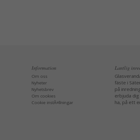
Information
Lantlig inr
Glasverand
Om oss
fäste i Säte
Nyheter
på inredning
Nyhetsbrev
erbjuda dig
Om cookies
ha, på ett e
Cookie instÃ¤llningar