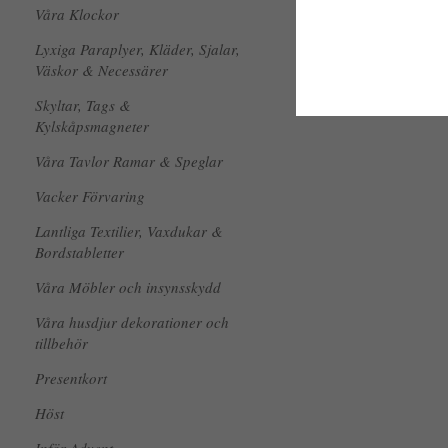
Våra Klockor
Lyxiga Paraplyer, Kläder, Sjalar,
Väskor & Necessärer
Skyltar, Tags &
Kylskåpsmagneter
Våra Tavlor Ramar & Speglar
Vacker Förvaring
Lantliga Textilier, Vaxdukar &
Bordstabletter
Våra Möbler och insynsskydd
Våra husdjur dekorationer och
tillbehör
Presentkort
Höst