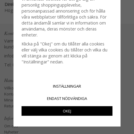
Direktlänk:
personlig shoppingupplevelse,
Högerklicka och kopiera adressen
personanpassad annonsering och för hålla
våra webbplatser tillförlitliga och säkra. För
detta ändamål samlar vi in information om
användarna, deras mönster och deras
Kontakta oss
enheter.
Varmt välkommen att kontakta vår
Klicka på "Okej" om du tillåter alla cookies
kundtjänst.
eller välj vilka cookies du tillåter och vilka du
info@glasverandan.se
vill stänga av genom att klicka på
"Inställningar" nedan.
Tel: 079-3495968
Handla
INSTÄLLNINGAR
Villkor
Kontakta oss
ENDAST NÖDVÄNDIGA
Mina favoriter
Retur och Reklamation
OKEJ
Information
Om oss
Nyheter