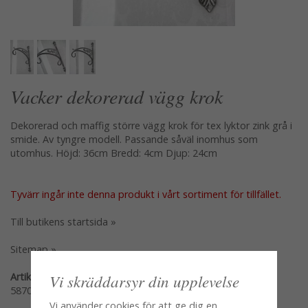
Vacker dekorerad vägg krok
Dekorerad och maffig större vägg krok för tex lyktor zink grå i
smide. Av tyngre modell. Passande såväl inomhus som
utomhus. Höjd: 36cm Bredd: 4cm Djup: 24cm
Tyvärr ingår inte denna produkt i vårt sortiment för tillfället.
Till butikens startsida »
Sitemap »
Artikelnummer:
Vi skräddarsyr din upplevelse
58707
Vi använder cookies för att ge dig en