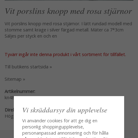
Vit porslins knopp med rosa stjärnor
Vit porslins knopp med rosa stjärnor. I lätt rundad modell med
stomme samt krage i silver färgad metall. Mäter ca 7*3cm
Säljes per styck en och en
Tyvärr ingår inte denna produkt i vårt sortiment för tillfället.
Till butikens startsida »
Sitemap »
Artikelnummer:
kn489
Vi skräddarsyr din upplevelse
Direktlänk:
Högerklicka och kopiera adressen
Vi använder cookies för att ge dig en
personlig shoppingupplevelse,
personanpassad annonsering och för hålla