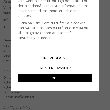
Kontakta oss
våra webbplatser tillförlitliga och säkra. För
detta ändamål samlar vi in information om
Varmt välkommen att kontakta vår
användarna, deras mönster och deras
kundtjänst.
enheter.
info@glasverandan.se
Klicka på "Okej" om du tillåter alla cookies
Tel: 079-3495968
eller välj vilka cookies du tillåter och vilka du
vill stänga av genom att klicka på
"Inställningar" nedan.
Handla
Villkor
Kontakta oss
Mina favoriter
INSTÄLLNINGAR
Retur och Reklamation
ENDAST NÖDVÄNDIGA
Information
Om oss
OKEJ
Nyheter
Nyhetsbrev
Om cookies
Cookie instÃ¤llningar
Lantlig inredning