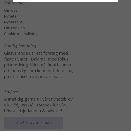
Information
Om oss
Nyheter
Nyhetsbrev
Om cookies
Cookie instÃ¤llningar
Lantlig inredning
Glasverandan är ett företag med
fäste i Säter i Dalarna, med fokus
på inredning. Vårt mål är att kunna
erbjuda dig som kund det du vill ha,
på ett enkelt och prisvärt sätt.
Följ oss
Anmäl dig gärna till vårt nyhetsbrev
eller följ oss på
för våra
Facebook
bästa erbjudanden & nyheter!
FÅ VÅRT NYHETSBREV