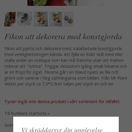
Fikon att dekorera med konstgjorda
Fikon att pynta och dekorera med. Välarbetade konstgjorda
med verklighetstrogen känsla. Att fylla en frukt skål med eller
ställa under en ostkupa som kan stå framme utan att frukten
riskerar att "ruttna". Triggar dessutom igång smak lökarna och
är en fröjd för ögat. Fikorna går i en bland nyans av lila och
grönt och varierar i färg sättningarna som bilden. Från Mr Plant
Mäter per styck ca 7,5*5,5cm Säljes per styck en och en
Tyvärr ingår inte denna produkt i vårt sortiment för tillfället.
Till butikens startsida »
Sitemap »
Vi skräddarsyr din upplevelse