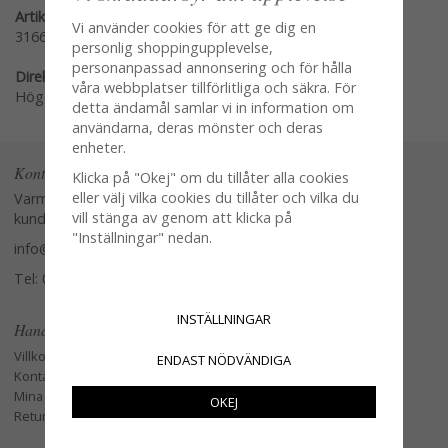
Artikelnummer:
Vi använder cookies för att ge dig en
3166-99
personlig shoppingupplevelse,
personanpassad annonsering och för hålla
Direktlänk:
våra webbplatser tillförlitliga och säkra. För
Högerklicka och kopiera adressen
detta ändamål samlar vi in information om
användarna, deras mönster och deras
enheter.
Kontakta oss
Klicka på "Okej" om du tillåter alla cookies
eller välj vilka cookies du tillåter och vilka du
Varmt välkommen att kontakta vår
vill stänga av genom att klicka på
kundtjänst.
"Inställningar" nedan.
info@glasverandan.se
Tel: 079-3495968
INSTÄLLNINGAR
Handla
Villkor
ENDAST NÖDVÄNDIGA
Kontakta oss
Mina favoriter
OKEJ
Retur och Reklamation