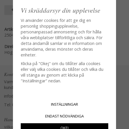
Vi skräddarsyr din upplevelse
SPARA SOM FAVORIT
Vi använder cookies för att ge dig en
personlig shoppingupplevelse,
Artikelnummer:
personanpassad annonsering och för hålla
2504-28
våra webbplatser tillförlitliga och säkra. För
detta ändamål samlar vi in information om
Direktlänk:
användarna, deras mönster och deras
Högerklicka och kopiera adressen
enheter.
Klicka på "Okej" om du tillåter alla cookies
eller välj vilka cookies du tillåter och vilka du
Kontakta oss
vill stänga av genom att klicka på
"Inställningar" nedan.
Varmt välkommen att kontakta vår
kundtjänst.
info@glasverandan.se
INSTÄLLNINGAR
Tel: 079-3495968
ENDAST NÖDVÄNDIGA
Handla
Villkor
OKEJ