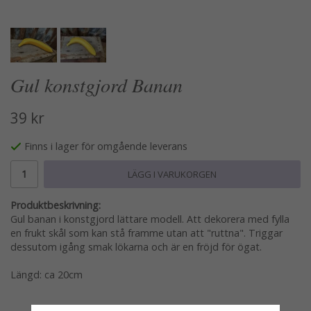
Gul konstgjord Banan
39 kr
Finns i lager för omgående leverans
LÄGG I VARUKORGEN
Produktbeskrivning:
Gul banan i konstgjord lättare modell. Att dekorera med fylla
en frukt skål som kan stå framme utan att "ruttna". Triggar
dessutom igång smak lökarna och är en fröjd för ögat.
Längd: ca 20cm