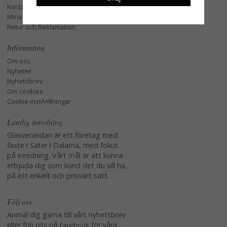
Kontakta oss
Mina favoriter
Retur och Reklamation
Information
Om oss
Nyheter
Nyhetsbrev
Om cookies
Cookie instÃ¤llningar
Lantlig inredning
Glasverandan är ett företag med
fäste i Säter i Dalarna, med fokus
på inredning. Vårt mål är att kunna
erbjuda dig som kund det du vill ha,
på ett enkelt och prisvärt sätt.
Följ oss
Anmäl dig gärna till vårt nyhetsbrev
eller följ oss på
för våra
Facebook