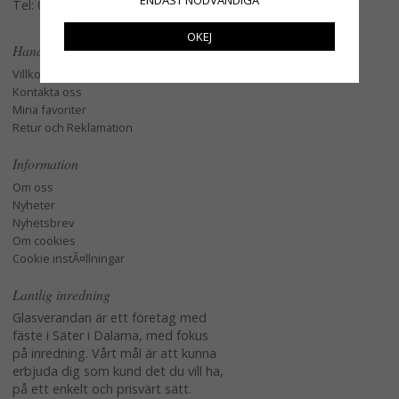
Tel: 079-3495968
OKEJ
Handla
Villkor
Kontakta oss
Mina favoriter
Retur och Reklamation
Information
Om oss
Nyheter
Nyhetsbrev
Om cookies
Cookie instÃ¤llningar
Lantlig inredning
Glasverandan är ett företag med
fäste i Säter i Dalarna, med fokus
på inredning. Vårt mål är att kunna
erbjuda dig som kund det du vill ha,
på ett enkelt och prisvärt sätt.