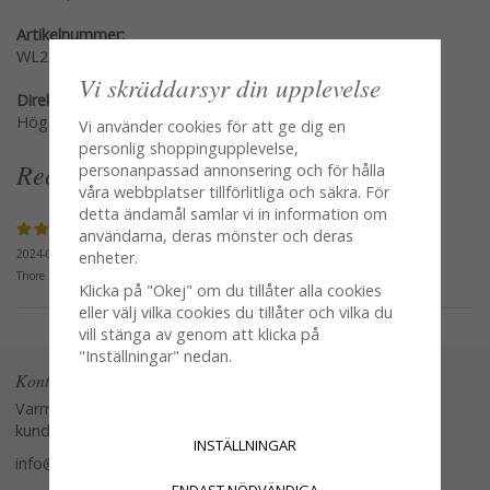
Artikelnummer:
WL22099-3
Vi skräddarsyr din upplevelse
Direktlänk:
Högerklicka och kopiera adressen
Vi använder cookies för att ge dig en
personlig shoppingupplevelse,
Recensioner
personanpassad annonsering och för hålla
våra webbplatser tillförlitliga och säkra. För
detta ändamål samlar vi in information om
användarna, deras mönster och deras
2024-01-31
enheter.
Thore
Klicka på "Okej" om du tillåter alla cookies
eller välj vilka cookies du tillåter och vilka du
vill stänga av genom att klicka på
"Inställningar" nedan.
Kontakta oss
Varmt välkommen att kontakta vår
kundtjänst.
INSTÄLLNINGAR
info@glasverandan.se
ENDAST NÖDVÄNDIGA