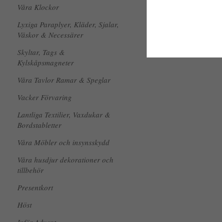
Våra Klockor
Lyxiga Paraplyer, Kläder, Sjalar,
Väskor & Necessärer
Skyltar, Tags &
Kylskåpsmagneter
Våra Tavlor Ramar & Speglar
Vacker Förvaring
Lantliga Textilier, Vaxdukar &
Bordstabletter
Våra Möbler och insynsskydd
Våra husdjur dekorationer och
tillbehör
Presentkort
Höst