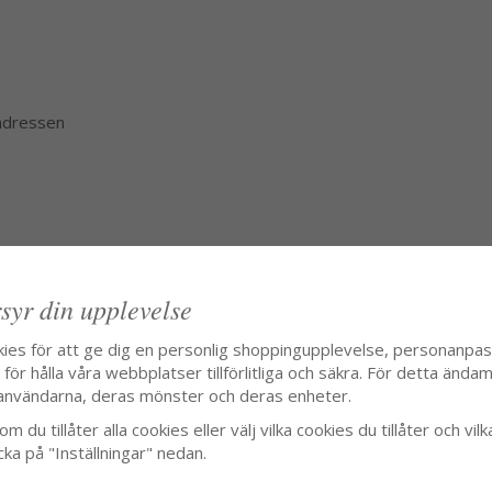
 adressen
syr din upplevelse
kies för att ge dig en personlig shoppingupplevelse, personanpa
ör hålla våra webbplatser tillförlitliga och säkra. För detta ändamå
användarna, deras mönster och deras enheter.
m du tillåter alla cookies eller välj vilka cookies du tillåter och vilk
cka på "Inställningar" nedan.