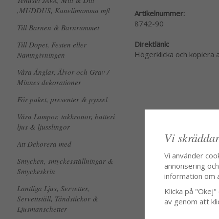
Tehuset JAVA, Mitt & Ditt
,MUDDUS, Kanelimamma mfl
Artikelnummer:
8742-90
Till Barnen & Barnrummet
Direktlänk:
Till Dopet, Festen eller
Högerklicka och kopiera
Namngivningen
Våra Änglar, Älvor och Grav /
Minnes dekorationer
För paket, presenter & pyssel
Våra Lampor, takkronor, batteri
ljus & ljusslingor
Vi skräddar
Att Dekorera med
Vi använder coo
Smycken, smyckesställningar &
annonsering och f
Smyckeskrin
information om 
Lantliga Ljus, Servetter,
Klicka på "Okej" o
Servettställ, Tändstickor &
av genom att kli
Ljusmanschetter