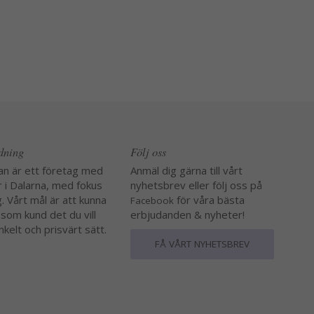
edning
Följ oss
an är ett företag med
Anmäl dig gärna till vårt
r i Dalarna, med fokus
nyhetsbrev eller följ oss på
. Vårt mål är att kunna
för våra bästa
Facebook
 som kund det du vill
erbjudanden & nyheter!
nkelt och prisvärt sätt.
FÅ VÅRT NYHETSBREV