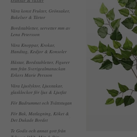
kransar & växter
Våra konst Frukter, Grönsaker,
Bakelser & Tårtor
Bordstabletter, servetter mm av
Lena Petersson
Våra Knoppar, Krokar,
Handtag, Kedjor & Konsoler
Hästar, Bordstabletter, Figurer
mm från Sverigealmanackan
Erkers Marie Persson
Våra Ljuslyktor, Ljusstakar,
glasklockor för ljus & Ljusfat
För Badrummet och Tvättstugan
För Bak, Matlagning, Köket &
Det Dukade Bordet
Te Godis och annat gott från