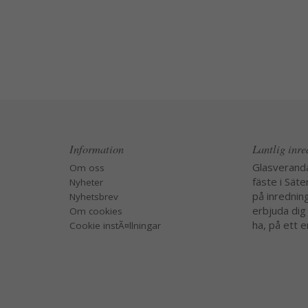
Information
Lantlig inr
Glasverand
Om oss
fäste i Säte
Nyheter
på inredning
Nyhetsbrev
erbjuda dig
Om cookies
ha, på ett e
Cookie instÃ¤llningar