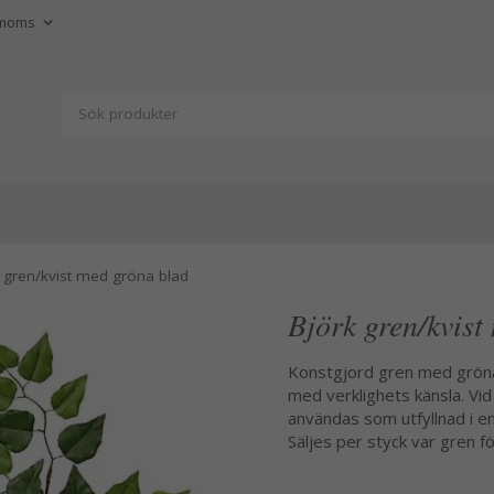
 gren/kvist med gröna blad
Björk gren/kvist
Konstgjord gren med gröna
med verklighets känsla. Vid
användas som utfyllnad i e
Säljes per styck var gren f