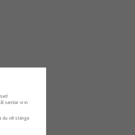
ssad
l samlar vi in
a du vill stänga