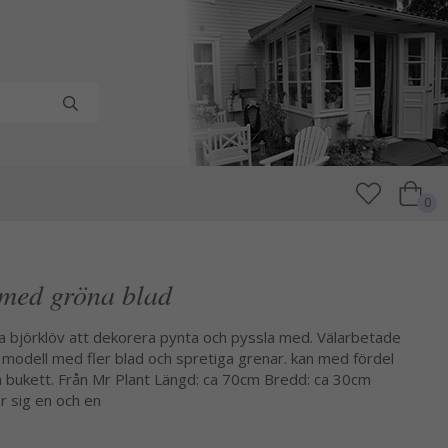
0
 med gröna blad
 björklöv att dekorera pynta och pyssla med. Välarbetade
 modell med fler blad och spretiga grenar. kan med fördel
n bukett. Från Mr Plant Längd: ca 70cm Bredd: ca 30cm
ör sig en och en