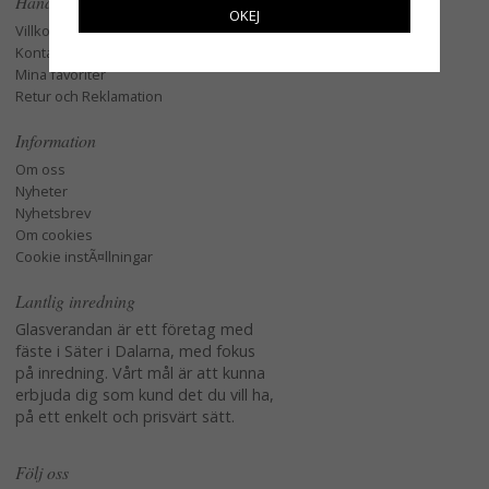
Handla
OKEJ
Villkor
Kontakta oss
Mina favoriter
Retur och Reklamation
Information
Om oss
Nyheter
Nyhetsbrev
Om cookies
Cookie instÃ¤llningar
Lantlig inredning
Glasverandan är ett företag med
fäste i Säter i Dalarna, med fokus
på inredning. Vårt mål är att kunna
erbjuda dig som kund det du vill ha,
på ett enkelt och prisvärt sätt.
Följ oss