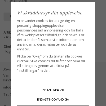
Mäter ca 70cm
Vi skräddarsyr din upplevelse
SPARA SOM FAVORIT
Vi använder cookies för att ge dig en
personlig shoppingupplevelse,
personanpassad annonsering och för hålla
Artikelnummer:
våra webbplatser tillförlitliga och säkra. För
2487-6
detta ändamål samlar vi in information om
användarna, deras mönster och deras
Direktlänk:
enheter.
Högerklicka och kopiera adressen
Klicka på "Okej" om du tillåter alla cookies
eller välj vilka cookies du tillåter och vilka du
vill stänga av genom att klicka på
Kontakta oss
"Inställningar" nedan.
Varmt välkommen att kontakta vår
kundtjänst.
info@glasverandan.se
INSTÄLLNINGAR
Tel: 079-3495968
ENDAST NÖDVÄNDIGA