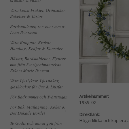
kransar & växter
Våra konst Frukter, Grönsaker,
Bakelser & Tårtor
Bordstabletter, servetter mm av
Lena Petersson
Våra Knoppar, Krokar,
Handtag, Kedjor & Konsoler
Hästar, Bordstabletter, Figurer
mm från Sverigealmanackan
Erkers Marie Persson
Våra Ljuslyktor, Ljusstakar,
glasklockor för ljus & Ljusfat
Artikelnummer:
För Badrummet och Tvättstugan
1989-02
För Bak, Matlagning, Köket &
Det Dukade Bordet
Direktlänk:
Högerklicka och kopiera
Te Godis och annat gott från