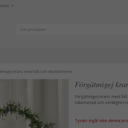
ätmigej krans med blå och vita blommor
Förgätmigej kra
Förgätmigej krans med blå 
Välarbetad och verklighets
Tyvärr ingår inte denna produ