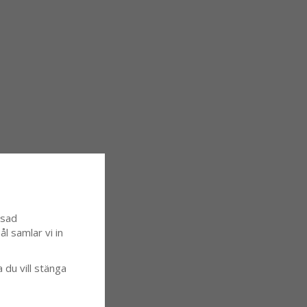
ssad
l samlar vi in
a du vill stänga