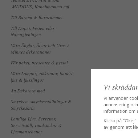
Tehuset JAVA, Mitt & Ditt
,MUDDUS, Kanelimamma mfl
Till Barnen & Barnrummet
Till Dopet, Festen eller
Namngivningen
Våra Änglar, Älvor och Grav /
Minnes dekorationer
För paket, presenter & pyssel
Våra Lampor, takkronor, batteri
ljus & ljusslingor
Vi skräddar
Att Dekorera med
Vi använder coo
Smycken, smyckesställningar &
annonsering och f
Smyckeskrin
information om 
Lantliga Ljus, Servetter,
Klicka på "Okej" o
Servettställ, Tändstickor &
av genom att kli
Ljusmanschetter