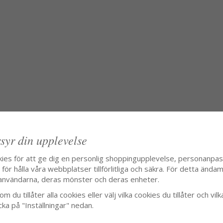
syr din upplevelse
kies för att ge dig en personlig shoppingupplevelse, personanpa
ör hålla våra webbplatser tillförlitliga och säkra. För detta ändamå
användarna, deras mönster och deras enheter.
m du tillåter alla cookies eller välj vilka cookies du tillåter och vilk
cka på "Inställningar" nedan.