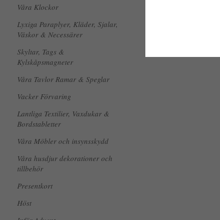
Våra Klockor
Lyxiga Paraplyer, Kläder, Sjalar,
Väskor & Necessärer
Skyltar, Tags &
Kylskåpsmagneter
Våra Tavlor Ramar & Speglar
Vacker Förvaring
Lantliga Textilier, Vaxdukar &
Bordstabletter
Våra Möbler och insynsskydd
Våra husdjur dekorationer och
tillbehör
Presentkort
Höst