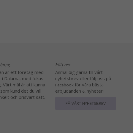
edning
Följ oss
an är ett företag med
Anmäl dig gärna till vårt
r i Dalarna, med fokus
nyhetsbrev eller följ oss på
. Vårt mål är att kunna
för våra bästa
Facebook
 som kund det du vill
erbjudanden & nyheter!
nkelt och prisvärt sätt.
FÅ VÅRT NYHETSBREV