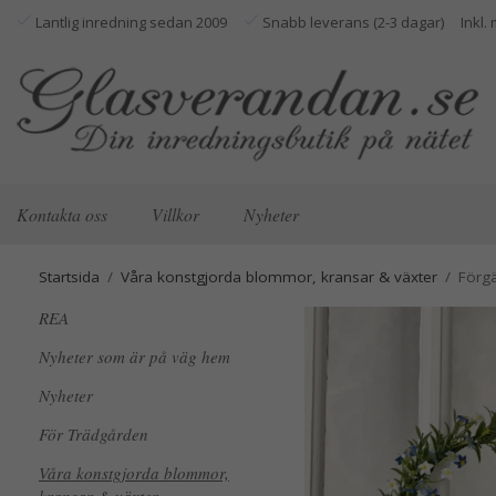
Lantlig inredning sedan 2009
Snabb leverans (2-3 dagar)
Kontakta oss
Villkor
Nyheter
Startsida
/
Våra konstgjorda blommor, kransar & växter
/
Förg
REA
Nyheter som är på väg hem
Nyheter
För Trädgården
Våra konstgjorda blommor,