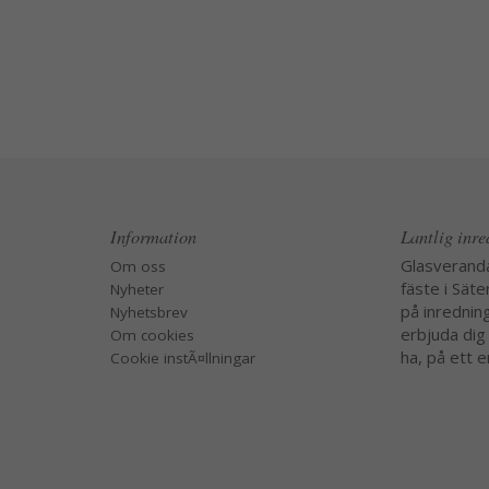
Information
Lantlig inr
Glasverand
Om oss
fäste i Säte
Nyheter
på inredning
Nyhetsbrev
erbjuda dig
Om cookies
ha, på ett e
Cookie instÃ¤llningar