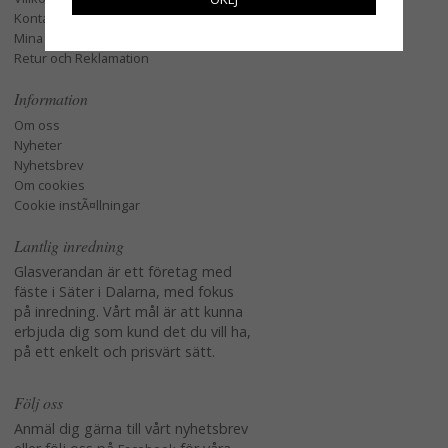
Kontakta oss
Mina favoriter
Retur och Reklamation
Information
Om oss
Nyheter
Nyhetsbrev
Om cookies
Cookie instÃ¤llningar
Lantlig inredning
Glasverandan är ett företag med
fäste i Säter i Dalarna, med fokus
på inredning. Vårt mål är att kunna
erbjuda dig som kund det du vill ha,
på ett enkelt och prisvärt sätt.
Följ oss
Anmäl dig gärna till vårt nyhetsbrev