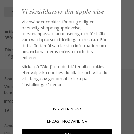
Vi skräddarsyr din upplevelse
SPARA SOM FAVORIT
Vi använder cookies för att ge dig en
personlig shoppingupplevelse,
Artikelnummer:
personanpassad annonsering och för hålla
3596-20-2
våra webbplatser tillförlitliga och säkra. För
detta ändamål samlar vi in information om
Direktlänk:
användarna, deras mönster och deras
Högerklicka och kopiera adressen
enheter.
Klicka på "Okej" om du tillåter alla cookies
eller välj vilka cookies du tillåter och vilka du
Kontakta oss
vill stänga av genom att klicka på
"Inställningar" nedan.
Varmt välkommen att kontakta vår
kundtjänst.
info@glasverandan.se
INSTÄLLNINGAR
Tel: 079-3495968
ENDAST NÖDVÄNDIGA
Handla
Villkor
OKEJ