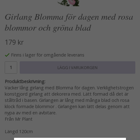
Girlang Blomma för dagen med rosa
blommor och gröna blad
179 kr
Finns i lager för omgående leverans
LÄGG I VARUKORGEN
Produktbeskrivning:
Vacker lång girlang med Blomma för dagen. Verklighetstrogen
konstgjord girlang att dekorera med. Lätt formad då det är
ståltråd i basen. Girlangen är lång med många blad och rosa
klock formade blommor . Girlangen kan lätt delas genom att
nypa av med en avbitare.
Från Mr Plant
Längd 120cm