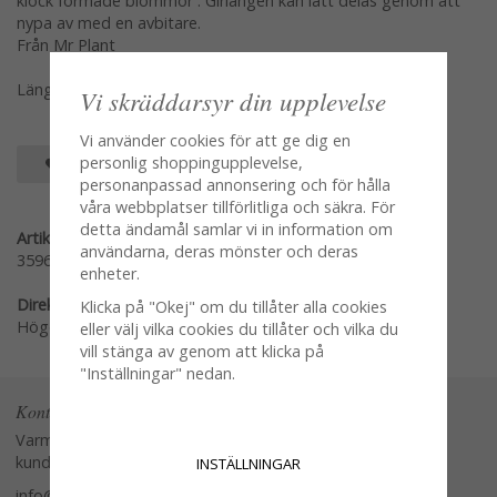
klock formade blommor . Girlangen kan lätt delas genom att
nypa av med en avbitare.
Från Mr Plant
Längd 120cm
Vi skräddarsyr din upplevelse
Vi använder cookies för att ge dig en
personlig shoppingupplevelse,
SPARA SOM FAVORIT
personanpassad annonsering och för hålla
våra webbplatser tillförlitliga och säkra. För
detta ändamål samlar vi in information om
Artikelnummer:
användarna, deras mönster och deras
3596-10-2
enheter.
Direktlänk:
Klicka på "Okej" om du tillåter alla cookies
Högerklicka och kopiera adressen
eller välj vilka cookies du tillåter och vilka du
vill stänga av genom att klicka på
"Inställningar" nedan.
Kontakta oss
Varmt välkommen att kontakta vår
kundtjänst.
INSTÄLLNINGAR
info@glasverandan.se