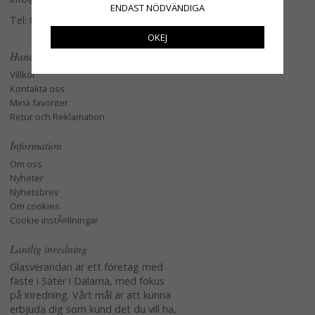
ENDAST NÖDVÄNDIGA
Tel: 079-3495968
OKEJ
Handla
Villkor
Kontakta oss
Mina favoriter
Retur och Reklamation
Information
Om oss
Nyheter
Nyhetsbrev
Om cookies
Cookie instÃ¤llningar
Lantlig inredning
Glasverandan är ett företag med
fäste i Säter i Dalarna, med fokus
på inredning. Vårt mål är att kunna
erbjuda dig som kund det du vill ha,