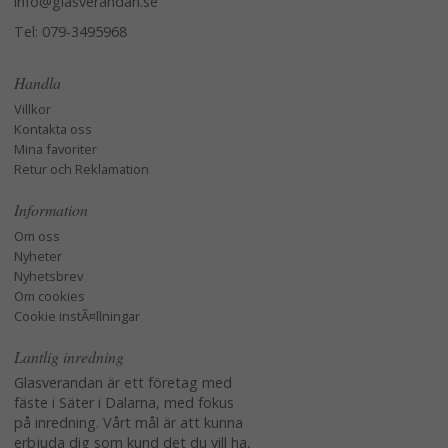
info@glasverandan.se
Tel: 079-3495968
Handla
Villkor
Kontakta oss
Mina favoriter
Retur och Reklamation
Information
Om oss
Nyheter
Nyhetsbrev
Om cookies
Cookie instÃ¤llningar
Lantlig inredning
Glasverandan är ett företag med
fäste i Säter i Dalarna, med fokus
på inredning. Vårt mål är att kunna
erbjuda dig som kund det du vill ha,