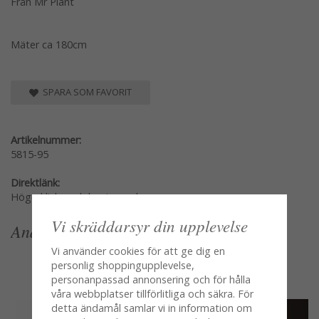
Från Mr Plant
Mäter ca 180cm
SPARA SOM FAVORIT
Artikelnummer:
5815-95
Direktlänk:
Högerklicka och kopiera adressen
Vi skräddarsyr din upplevelse
Andra köpte även
Vi använder cookies för att ge dig en
personlig shoppingupplevelse,
personanpassad annonsering och för hålla
våra webbplatser tillförlitliga och säkra. För
detta ändamål samlar vi in information om