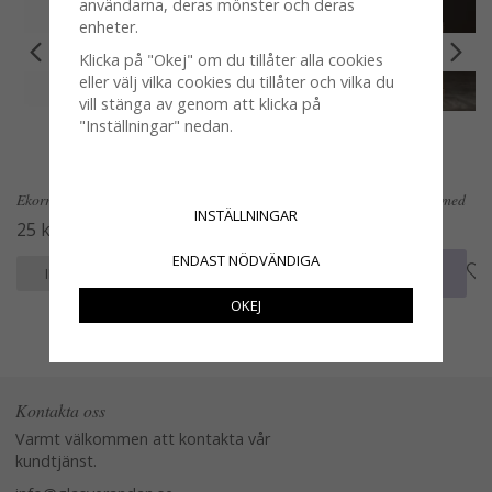
användarna, deras mönster och deras
enheter.
Klicka på "Okej" om du tillåter alla cookies
eller välj vilka cookies du tillåter och vilka du
vill stänga av genom att klicka på
"Inställningar" nedan.
Ekorre på stick att dekorera med
Ekollon på stick att dekorera med
INSTÄLLNINGAR
25 kr
4 kr
ENDAST NÖDVÄNDIGA
KÖP
KÖP
INFO
INFO
OKEJ
Kontakta oss
Varmt välkommen att kontakta vår
kundtjänst.