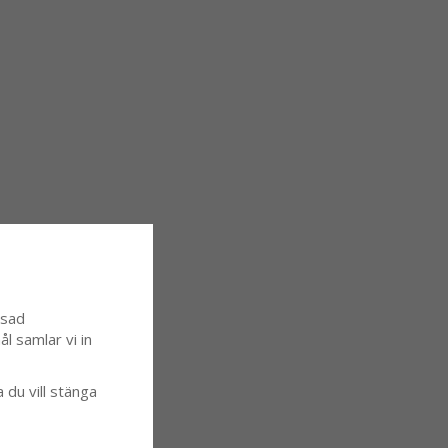
ssad
l samlar vi in
a du vill stänga