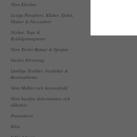
Våra Klockor
Lyxiga Paraplyer, Kläder, Sjalar,
Väskor & Necessärer
Skyltar, Tags &
Kylskåpsmagneter
Våra Tavlor Ramar & Speglar
Vacker Förvaring
Lantliga Textilier, Vaxdukar &
Bordstabletter
Våra Möbler och insynsskydd
Våra husdjur dekorationer och
tillbehör
Presentkort
Höst