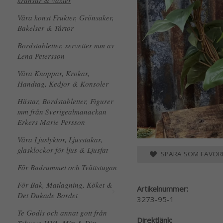
kransar & växter
Våra konst Frukter, Grönsaker,
Bakelser & Tårtor
Bordstabletter, servetter mm av
Lena Petersson
Våra Knoppar, Krokar,
Handtag, Kedjor & Konsoler
Hästar, Bordstabletter, Figurer
mm från Sverigealmanackan
Erkers Marie Persson
Våra Ljuslyktor, Ljusstakar,
glasklockor för ljus & Ljusfat
SPARA SOM FAVORI
För Badrummet och Tvättstugan
För Bak, Matlagning, Köket &
Artikelnummer:
Det Dukade Bordet
3273-95-1
Te Godis och annat gott från
Direktlänk: