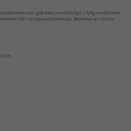
onstblomma/växt gullranka i modell båge. I fyllig modell med
. Blomman står i en plastad innerkruka. Blomman är i större
 10cm