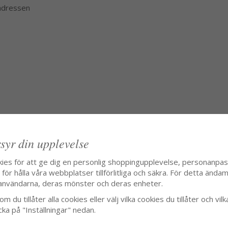
 adressen
syr din upplevelse
kies för att ge dig en personlig shoppingupplevelse, personanpa
ör hålla våra webbplatser tillförlitliga och säkra. För detta ändamå
användarna, deras mönster och deras enheter.
m du tillåter alla cookies eller välj vilka cookies du tillåter och vilk
cka på "Inställningar" nedan.