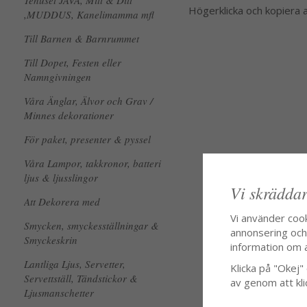
Tehuset JAVA, Mitt & Ditt
Högerklicka och kopiera
,MUDDUS, Kanelimamma mfl
Till Barnen & Barnrummet
Till Dopet, Festen eller
Namngivningen
Våra Änglar, Älvor och Grav /
Minnes dekorationer
För paket, presenter & pyssel
Våra Lampor, takkronor, batteri
ljus & ljusslingor
Vi skräddar
Att Dekorera med
Vi använder coo
Smycken, smyckesställningar &
annonsering och f
Smyckeskrin
information om 
Lantliga Ljus, Servetter,
Klicka på "Okej" o
Servettställ, Tändstickor &
av genom att kli
Ljusmanschetter