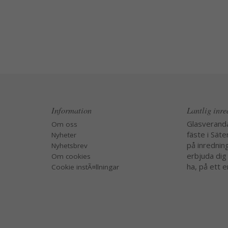
Information
Lantlig inr
Glasverand
Om oss
fäste i Säte
Nyheter
på inredning
Nyhetsbrev
erbjuda dig
Om cookies
ha, på ett e
Cookie instÃ¤llningar