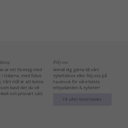
edning
Följ oss
an är ett företag med
Anmäl dig gärna till vårt
r i Dalarna, med fokus
nyhetsbrev eller följ oss på
. Vårt mål är att kunna
för våra bästa
Facebook
 som kund det du vill
erbjudanden & nyheter!
nkelt och prisvärt sätt.
FÅ VÅRT NYHETSBREV