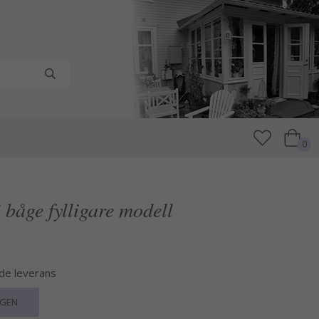
0
 båge fylligare modell
nde leverans
RGEN