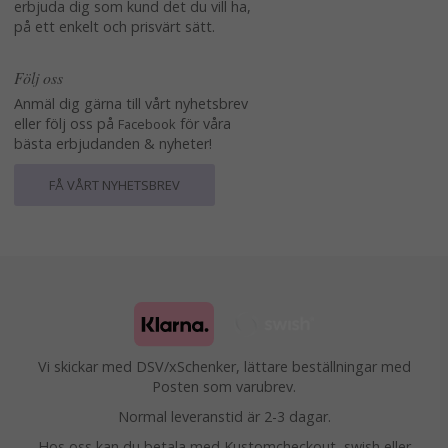
erbjuda dig som kund det du vill ha,
på ett enkelt och prisvärt sätt.
Följ oss
Anmäl dig gärna till vårt nyhetsbrev
eller följ oss på
för våra
Facebook
bästa erbjudanden & nyheter!
FÅ VÅRT NYHETSBREV
Vi skickar med DSV/xSchenker, lättare beställningar med
Posten som varubrev.
Normal leveranstid är 2-3 dagar.
Hos oss kan du betala med Kustomcheckout, swish eller