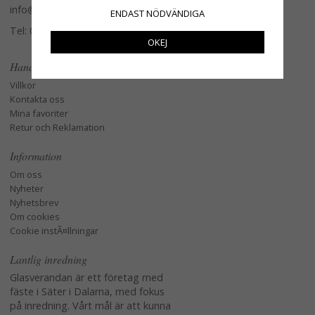
info@glasverandan.se
ENDAST NÖDVÄNDIGA
Tel: 079-3495968
OKEJ
Handla
Villkor
Kontakta oss
Mina favoriter
Retur och Reklamation
Information
Om oss
Nyheter
Nyhetsbrev
Om cookies
Cookie instÃ¤llningar
Lantlig inredning
Glasverandan är ett företag med
fäste i Säter i Dalarna, med fokus
på inredning. Vårt mål är att kunna