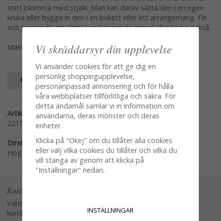
snitt blomma med stjälk. Man kan därav sätta den i en egen
kruka eller bygga in den i en bukett eller ett arrangemang. Fin
och passande att sätta i en hängande ampel eller kruka också.
Vi skräddarsyr din upplevelse
Mäter 80cm
Vi använder cookies för att ge dig en
personlig shoppingupplevelse,
SPARA SOM FAVORIT
personanpassad annonsering och för hålla
våra webbplatser tillförlitliga och säkra. För
detta ändamål samlar vi in information om
Artikelnummer:
användarna, deras mönster och deras
2215-2
enheter.
Klicka på "Okej" om du tillåter alla cookies
Direktlänk:
eller välj vilka cookies du tillåter och vilka du
Högerklicka och kopiera adressen
vill stänga av genom att klicka på
"Inställningar" nedan.
Kontakta oss
Varmt välkommen att kontakta vår
INSTÄLLNINGAR
kundtjänst.