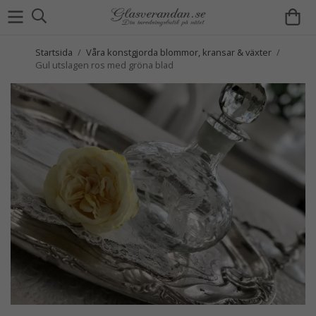
Startsida
/
Våra konstgjorda blommor, kransar & växter
/
Gul utslagen ros med gröna blad