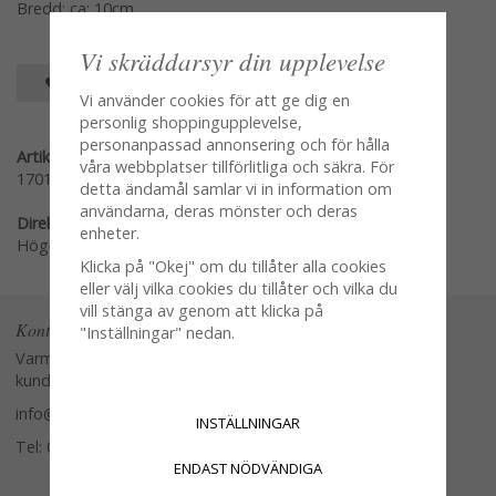
Bredd: ca: 10cm
Vi skräddarsyr din upplevelse
SPARA SOM FAVORIT
Vi använder cookies för att ge dig en
personlig shoppingupplevelse,
personanpassad annonsering och för hålla
Artikelnummer:
våra webbplatser tillförlitliga och säkra. För
1701-51
detta ändamål samlar vi in information om
användarna, deras mönster och deras
Direktlänk:
enheter.
Högerklicka och kopiera adressen
Klicka på "Okej" om du tillåter alla cookies
eller välj vilka cookies du tillåter och vilka du
vill stänga av genom att klicka på
Kontakta oss
"Inställningar" nedan.
Varmt välkommen att kontakta vår
kundtjänst.
info@glasverandan.se
INSTÄLLNINGAR
Tel: 079-3495968
ENDAST NÖDVÄNDIGA