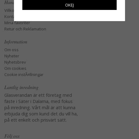
Handla
OKEJ
Villkor
Kontakta oss
Mina favoriter
Retur och Reklamation
Information
Om oss
Nyheter
Nyhetsbrev
Om cookies
Cookie instÃ¤llningar
Lantlig inredning
Glasverandan är ett företag med
fäste i Säter i Dalarna, med fokus
på inredning. Vårt mål är att kunna
erbjuda dig som kund det du vill ha,
på ett enkelt och prisvärt sätt.
Följ oss