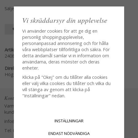
Säljes per styck
Vi skräddarsyr din upplevelse
SPARA SOM FAVORIT
Vi använder cookies för att ge dig en
personlig shoppingupplevelse,
personanpassad annonsering och för hålla
våra webbplatser tillförlitliga och säkra. För
Artikelnummer:
detta ändamål samlar vi in information om
2408-10
användarna, deras mönster och deras
enheter.
Direktlänk:
Högerklicka och kopiera adressen
Klicka på "Okej" om du tillåter alla cookies
eller välj vilka cookies du tillåter och vilka du
vill stänga av genom att klicka på
"Inställningar" nedan.
Kontakta oss
Varmt välkommen att kontakta vår
kundtjänst.
INSTÄLLNINGAR
info@glasverandan.se
Tel: 079-3495968
ENDAST NÖDVÄNDIGA