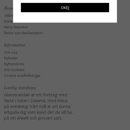
Handla
OKEJ
Villkor
Kontakta oss
Mina favoriter
Retur och Reklamation
Information
Om oss
Nyheter
Nyhetsbrev
Om cookies
Cookie instÃ¤llningar
Lantlig inredning
Glasverandan är ett företag med
fäste i Säter i Dalarna, med fokus
på inredning. Vårt mål är att kunna
erbjuda dig som kund det du vill ha,
på ett enkelt och prisvärt sätt.