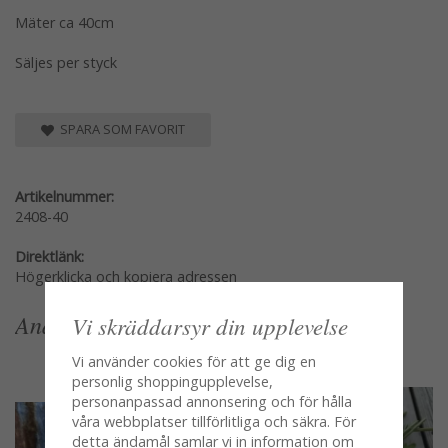
Mäter ca 40cm
Säljes per styck
SPARA SOM FAVORIT
Artikelnummer:
2408-40
Direktlänk:
Högerklicka och kopiera adressen
Andra köpte även
Vi skräddarsyr din upplevelse
Vi använder cookies för att ge dig en
personlig shoppingupplevelse,
personanpassad annonsering och för hålla
våra webbplatser tillförlitliga och säkra. För
detta ändamål samlar vi in information om