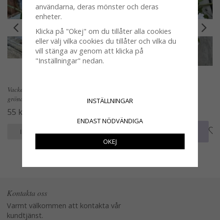
användarna, deras mönster och deras
enheter.
Klicka på "Okej" om du tillåter alla cookies
eller välj vilka cookies du tillåter och vilka du
vill stänga av genom att klicka på
"Inställningar" nedan.
Vacker gammelrosa hortensia med
Rosa Marguritt blomma med
gröna blad
gröna blad
INSTÄLLNINGAR
55 kr
19 kr
ENDAST NÖDVÄNDIGA
KÖP
KÖP
INFO
INFO
OKEJ
Kontakta oss
Varmt välkommen att kontakta vår
kundtjänst.