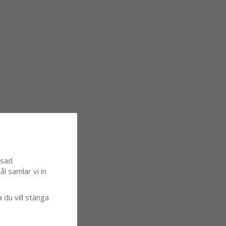
ssad
l samlar vi in
a du vill stänga