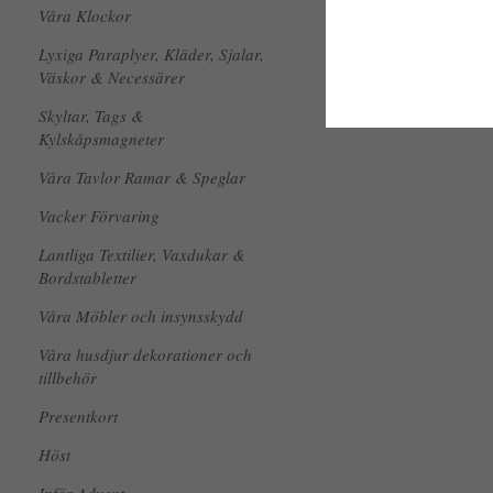
Våra Klockor
Lyxiga Paraplyer, Kläder, Sjalar,
Väskor & Necessärer
Skyltar, Tags &
Kylskåpsmagneter
Våra Tavlor Ramar & Speglar
Vacker Förvaring
Lantliga Textilier, Vaxdukar &
Bordstabletter
Våra Möbler och insynsskydd
Våra husdjur dekorationer och
tillbehör
Presentkort
Höst