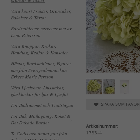
kransar & växter
Våra konst Frukter, Grönsaker,
Bakelser & Tårtor
Bordstabletter, servetter mm av
Lena Petersson
Våra Knoppar, Krokar,
Handtag, Kedjor & Konsoler
Hästar, Bordstabletter, Figurer
mm från Sverigealmanackan
Erkers Marie Persson
Våra Ljuslyktor, Ljusstakar,
glasklockor för ljus & Ljusfat
SPARA SOM FAVORI
För Badrummet och Tvättstugan
För Bak, Matlagning, Köket &
Det Dukade Bordet
Artikelnummer:
1783-4
Te Godis och annat gott från