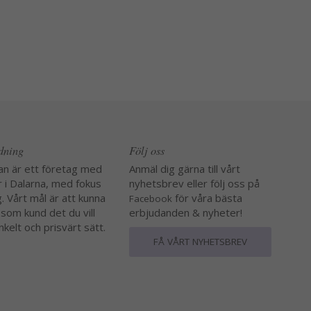
edning
Följ oss
an är ett företag med
Anmäl dig gärna till vårt
r i Dalarna, med fokus
nyhetsbrev eller följ oss på
. Vårt mål är att kunna
för våra bästa
Facebook
 som kund det du vill
erbjudanden & nyheter!
nkelt och prisvärt sätt.
FÅ VÅRT NYHETSBREV