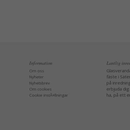
Information
Lantlig inr
Glasverand
Om oss
fäste i Säte
Nyheter
på inredning
Nyhetsbrev
erbjuda dig
Om cookies
ha, på ett e
Cookie instÃ¤llningar