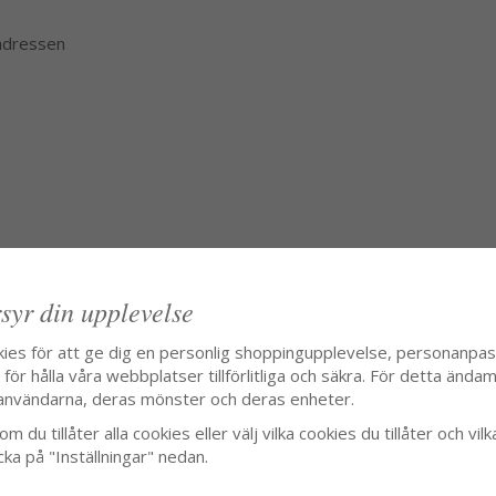
 adressen
syr din upplevelse
kies för att ge dig en personlig shoppingupplevelse, personanpa
ör hålla våra webbplatser tillförlitliga och säkra. För detta ändamå
användarna, deras mönster och deras enheter.
m du tillåter alla cookies eller välj vilka cookies du tillåter och vilk
cka på "Inställningar" nedan.