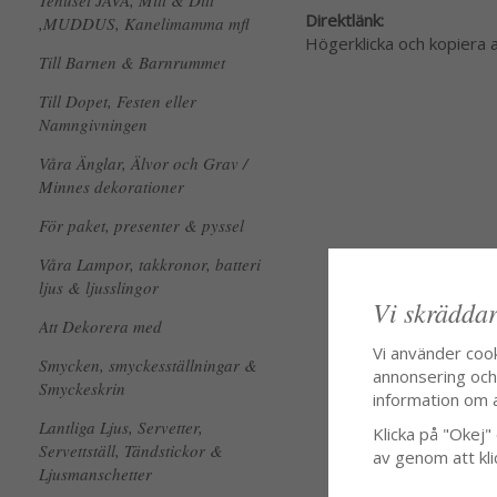
Tehuset JAVA, Mitt & Ditt
Direktlänk:
,MUDDUS, Kanelimamma mfl
Högerklicka och kopiera
Till Barnen & Barnrummet
Till Dopet, Festen eller
Namngivningen
Våra Änglar, Älvor och Grav /
Minnes dekorationer
För paket, presenter & pyssel
Våra Lampor, takkronor, batteri
ljus & ljusslingor
Vi skräddar
Att Dekorera med
Vi använder coo
Smycken, smyckesställningar &
annonsering och f
Smyckeskrin
information om 
Lantliga Ljus, Servetter,
Klicka på "Okej" o
Servettställ, Tändstickor &
av genom att kli
Ljusmanschetter