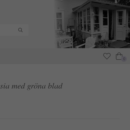
0
nsia med gröna blad