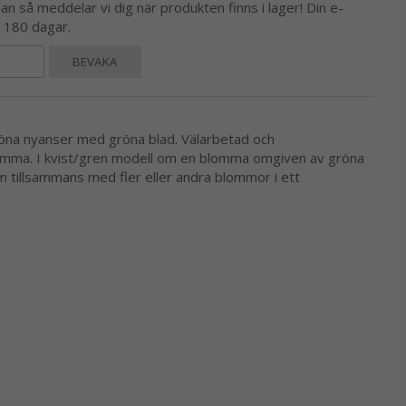
 så meddelar vi dig när produkten finns i lager! Din e-
l 180 dagar.
BEVAKA
gröna nyanser med gröna blad. Välarbetad och
omma. I kvist/gren modell om en blomma omgiven av gröna
m tillsammans med fler eller andra blommor i ett