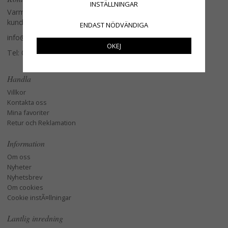
INSTÄLLNINGAR
Varmt välkommen att kontakta vår
kundtjänst.
ENDAST NÖDVÄNDIGA
info@glasverandan.se
OKEJ
Tel: 079-3495968
Handla
Villkor
Kontakta oss
Mina favoriter
Retur och Reklamation
Information
Om oss
Nyheter
Nyhetsbrev
Om cookies
Cookie instÃ¤llningar
Lantlig inredning