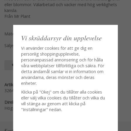
eller blommor. Välarbetad och vacker med hög verklighets
känsla.
Från Mr Plant
Mäter 50cm
Vi skräddarsyr din upplevelse
Säljes som en kvist enligt sista bild
Vi använder cookies för att ge dig en
personlig shoppingupplevelse,
personanpassad annonsering och för hålla
SPARA SOM FAVORIT
våra webbplatser tillförlitliga och säkra. För
detta ändamål samlar vi in information om
användarna, deras mönster och deras
enheter.
Artikelnummer:
3264-35
Klicka på "Okej" om du tillåter alla cookies
eller välj vilka cookies du tillåter och vilka du
Direktlänk:
vill stänga av genom att klicka på
Högerklicka och kopiera adressen
"Inställningar" nedan.
Kontakta oss