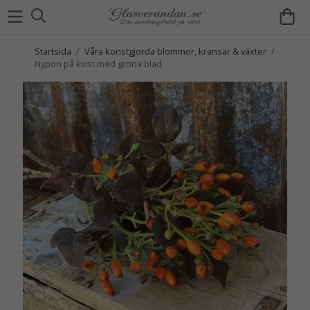
Startsida
/
Våra konstgjorda blommor, kransar & växter
/
Nypon på kvist med gröna blad