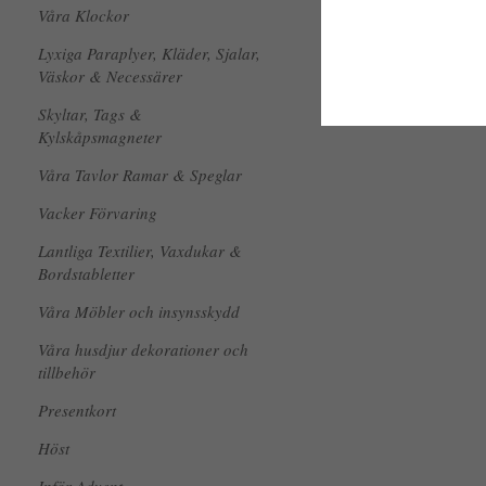
Våra Klockor
Lyxiga Paraplyer, Kläder, Sjalar,
Väskor & Necessärer
Skyltar, Tags &
Kylskåpsmagneter
Våra Tavlor Ramar & Speglar
Vacker Förvaring
Lantliga Textilier, Vaxdukar &
Bordstabletter
Våra Möbler och insynsskydd
Våra husdjur dekorationer och
tillbehör
Presentkort
Höst