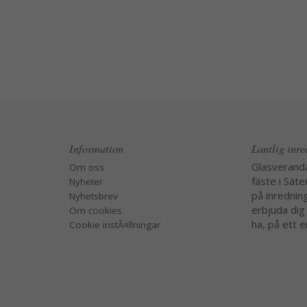
Information
Lantlig inr
Glasverand
Om oss
fäste i Säte
Nyheter
på inredning
Nyhetsbrev
erbjuda dig
Om cookies
ha, på ett e
Cookie instÃ¤llningar