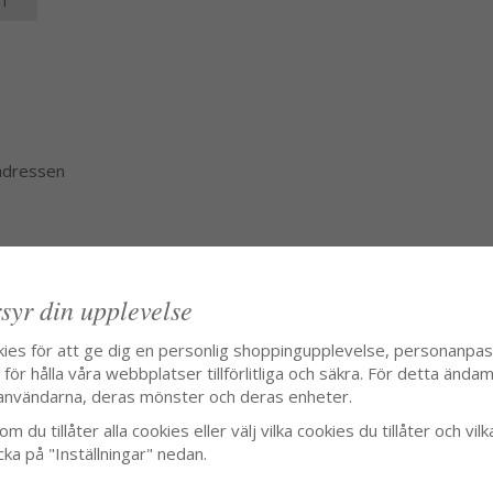
T
 adressen
syr din upplevelse
kies för att ge dig en personlig shoppingupplevelse, personanpa
ör hålla våra webbplatser tillförlitliga och säkra. För detta ändamå
användarna, deras mönster och deras enheter.
m du tillåter alla cookies eller välj vilka cookies du tillåter och vilk
cka på "Inställningar" nedan.