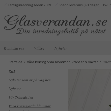
Lantlig inredning sedan 2009
Snabb leverans (2-3 dagar)
Kontakta oss
Villkor
Nyheter
Startsida
/
Våra konstgjorda blommor, kransar & växter
/
Olivt
REA
Nyheter som är på väg hem
Nyheter
För Trädgården
Våra konstgjorda blommor,