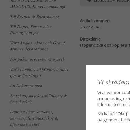
Tehuset JAVA, Mitt & Ditt
SPARA SOM FAVORI
,MUDDUS, Kanelimamma mfl
Till Barnen & Barnrummet
Artikelnummer:
Till Dopet, Festen eller
2627-90-1
Namngivningen
Direktlänk:
Våra Änglar, Älvor och Grav /
Högerklicka och kopiera
Minnes dekorationer
För paket, presenter & pyssel
Våra Lampor, takkronor, batteri
ljus & ljusslingor
Vi skräddar
Att Dekorera med
Vi använder coo
Smycken, smyckesställningar &
annonsering och f
Smyckeskrin
information om 
Lantliga Ljus, Servetter,
Klicka på "Okej" o
Servettställ, Tändstickor &
av genom att kli
Ljusmanschetter