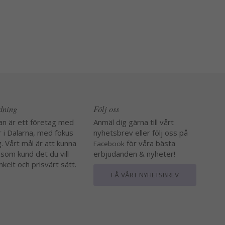
edning
Följ oss
an är ett företag med
Anmäl dig gärna till vårt
r i Dalarna, med fokus
nyhetsbrev eller följ oss på
. Vårt mål är att kunna
för våra bästa
Facebook
 som kund det du vill
erbjudanden & nyheter!
nkelt och prisvärt sätt.
FÅ VÅRT NYHETSBREV