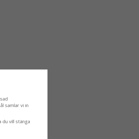
ssad
l samlar vi in
a du vill stänga