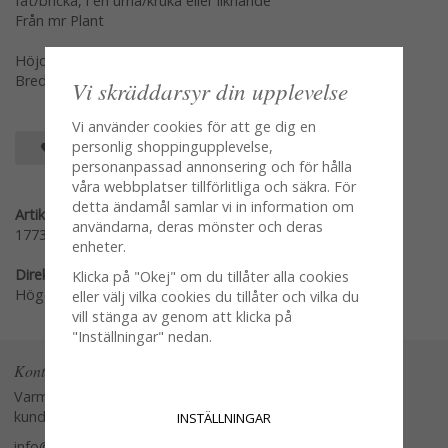
fat/bricka, i en urna/kruka eller liknande
Från mr Plant
Höjd: ca 29 cm
Bredd: ca 7 cm
Vi skräddarsyr din upplevelse
Vi använder cookies för att ge dig en
personlig shoppingupplevelse,
SPARA SOM FAVORIT
personanpassad annonsering och för hålla
våra webbplatser tillförlitliga och säkra. För
detta ändamål samlar vi in information om
Artikelnummer:
användarna, deras mönster och deras
1773-60-1
enheter.
Direktlänk:
Klicka på "Okej" om du tillåter alla cookies
Högerklicka och kopiera adressen
eller välj vilka cookies du tillåter och vilka du
vill stänga av genom att klicka på
"Inställningar" nedan.
Kontakta oss
Varmt välkommen att kontakta vår
kundtjänst.
INSTÄLLNINGAR
info@glasverandan.se