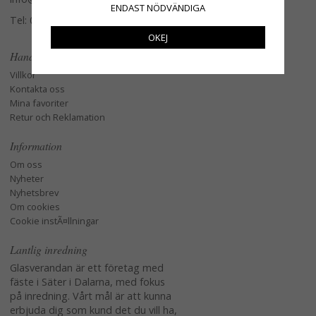
ENDAST NÖDVÄNDIGA
Tel: 079-3495968
OKEJ
Handla
Villkor
Kontakta oss
Mina favoriter
Retur och Reklamation
Information
Om oss
Nyheter
Nyhetsbrev
Om cookies
Cookie instÃ¤llningar
Lantlig inredning
Glasverandan är ett företag med
fäste i Säter i Dalarna, med fokus
på inredning. Vårt mål är att kunna
erbjuda dig som kund det du vill ha,