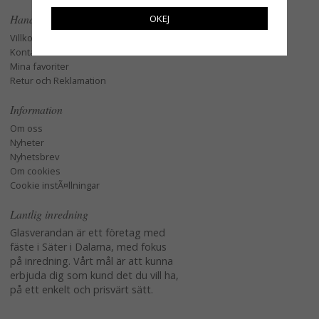
Handla
OKEJ
Villkor
Kontakta oss
Mina favoriter
Retur och Reklamation
Information
Om oss
Nyheter
Nyhetsbrev
Om cookies
Cookie instÃ¤llningar
Lantlig inredning
Glasverandan är ett företag med
fäste i Säter i Dalarna, med fokus
på inredning. Vårt mål är att kunna
erbjuda dig som kund det du vill ha,
på ett enkelt och prisvärt sätt.