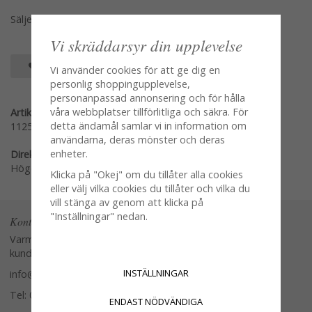
Säljes per styck en och en
Vi skräddarsyr din upplevelse
SPARA SOM FAVORIT
Vi använder cookies för att ge dig en
personlig shoppingupplevelse,
personanpassad annonsering och för hålla
våra webbplatser tillförlitliga och säkra. För
Artikelnummer:
detta ändamål samlar vi in information om
1125-2
användarna, deras mönster och deras
enheter.
Direktlänk:
Högerklicka och kopiera adressen
Klicka på "Okej" om du tillåter alla cookies
eller välj vilka cookies du tillåter och vilka du
vill stänga av genom att klicka på
"Inställningar" nedan.
Kontakta oss
Varmt välkommen att kontakta vår
kundtjänst.
INSTÄLLNINGAR
info@glasverandan.se
Tel: 079-3495968
ENDAST NÖDVÄNDIGA