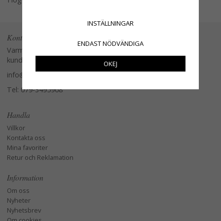
INSTÄLLNINGAR
Kontakta oss
ENDAST NÖDVÄNDIGA
Varmt välkommen att kontakta vår
kundtjänst.
OKEJ
info@glasverandan.se
Tel: 079-3495968
Handla
Villkor
Kontakta oss
Mina favoriter
Retur och Reklamation
Information
Om oss
Nyheter
Nyhetsbrev
Om cookies