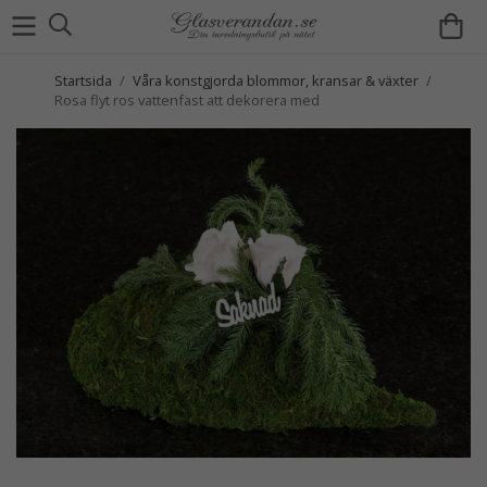
Startsida
/
Våra konstgjorda blommor, kransar & växter
/
Rosa flyt ros vattenfast att dekorera med