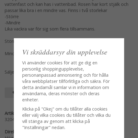
vattenfast och kan has i vattenbad. Rosen har kort stjälk och
passar lika bra i en mindre vas. Finns i två storlekar
-Större
-Mindre
Lika vackra var för sig som flera tillsammans.
Större 6cm
Vi skräddarsyr din upplevelse
Mindre 3cm
Vi använder cookies för att ge dig en
personlig shoppingupplevelse,
Säljes per styck en och en
personanpassad annonsering och för hålla
våra webbplatser tillförlitliga och säkra. För
detta ändamål samlar vi in information om
SPARA SOM FAVORIT
användarna, deras mönster och deras
enheter.
Klicka på "Okej" om du tillåter alla cookies
Artikelnummer:
eller välj vilka cookies du tillåter och vilka du
320455
vill stänga av genom att klicka på
"Inställningar" nedan.
Direktlänk:
Högerklicka och kopiera adressen