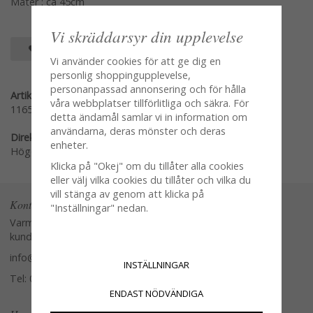
Mäter : ca 45cm
Vi skräddarsyr din upplevelse
SPARA SOM FAVORIT
Vi använder cookies för att ge dig en
personlig shoppingupplevelse,
personanpassad annonsering och för hålla
Artikelnummer:
våra webbplatser tillförlitliga och säkra. För
1165-20
detta ändamål samlar vi in information om
användarna, deras mönster och deras
Direktlänk:
enheter.
Högerklicka och kopiera adressen
Klicka på "Okej" om du tillåter alla cookies
eller välj vilka cookies du tillåter och vilka du
vill stänga av genom att klicka på
Kontakta oss
"Inställningar" nedan.
Varmt välkommen att kontakta vår
kundtjänst.
info@glasverandan.se
INSTÄLLNINGAR
Tel: 079-3495968
ENDAST NÖDVÄNDIGA