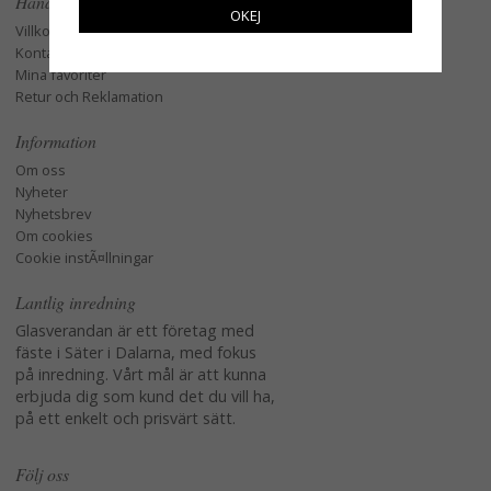
Handla
OKEJ
Villkor
Kontakta oss
Mina favoriter
Retur och Reklamation
Information
Om oss
Nyheter
Nyhetsbrev
Om cookies
Cookie instÃ¤llningar
Lantlig inredning
Glasverandan är ett företag med
fäste i Säter i Dalarna, med fokus
på inredning. Vårt mål är att kunna
erbjuda dig som kund det du vill ha,
på ett enkelt och prisvärt sätt.
Följ oss