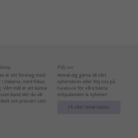
edning
Följ oss
an är ett företag med
Anmäl dig gärna till vårt
r i Dalarna, med fokus
nyhetsbrev eller följ oss på
. Vårt mål är att kunna
för våra bästa
Facebook
 som kund det du vill
erbjudanden & nyheter!
nkelt och prisvärt sätt.
FÅ VÅRT NYHETSBREV