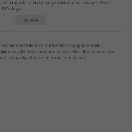
 så meddelar vi dig när produkten finns i lager! Din e-
l 180 dagar.
BEVAKA
 vacker konstblomma med skaft i knoppig modell .
r skimmer. Att dekorera med ensam eller tillsammans med
 inuti så man kan böja och forma som man vill.