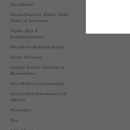
Våra Klockor
Lyxiga Paraplyer, Kläder, Sjalar,
Väskor & Necessärer
Skyltar, Tags &
Kylskåpsmagneter
Våra Tavlor Ramar & Speglar
Vacker Förvaring
Lantliga Textilier, Vaxdukar &
Bordstabletter
Våra Möbler och insynsskydd
Våra husdjur dekorationer och
tillbehör
Presentkort
Höst