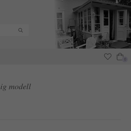
0
pig modell