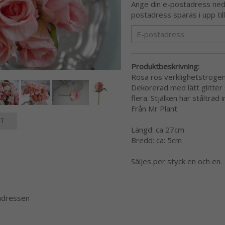
Ange din e-postadress nedan
postadress sparas i upp til
Produktbeskrivning:
Rosa ros verklighetstrogen
Dekorerad med lätt glitte
flera. Stjälken har stålträd
Från Mr Plant
T
Längd: ca 27cm
Bredd: ca: 5cm
Säljes per styck en och en.
 adressen