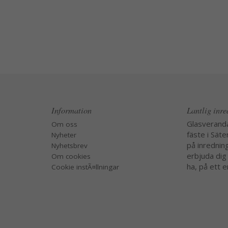
Information
Lantlig inr
Glasverand
Om oss
fäste i Säte
Nyheter
på inredning
Nyhetsbrev
erbjuda dig
Om cookies
ha, på ett e
Cookie instÃ¤llningar