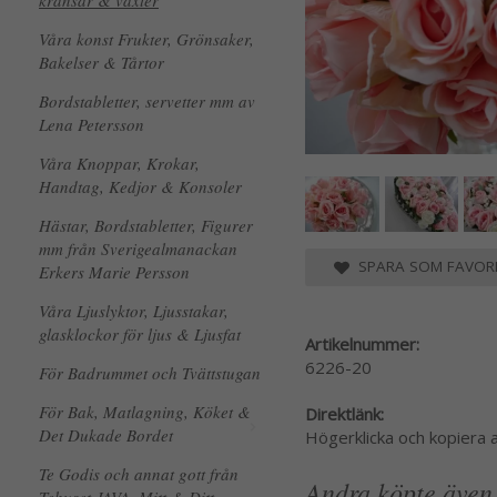
kransar & växter
Våra konst Frukter, Grönsaker,
Bakelser & Tårtor
Bordstabletter, servetter mm av
Lena Petersson
Våra Knoppar, Krokar,
Handtag, Kedjor & Konsoler
Hästar, Bordstabletter, Figurer
mm från Sverigealmanackan
SPARA SOM FAVORI
Erkers Marie Persson
Våra Ljuslyktor, Ljusstakar,
glasklockor för ljus & Ljusfat
Artikelnummer:
6226-20
För Badrummet och Tvättstugan
För Bak, Matlagning, Köket &
Direktlänk:
Det Dukade Bordet
Högerklicka och kopiera
Te Godis och annat gott från
Andra köpte även