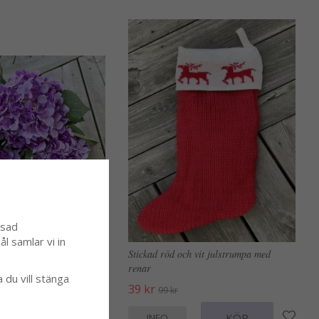
ssad
l samlar vi in
 lila Hortensia med gröna
Stickad röd och vit julstrumpa med
renar
a du vill stänga
39 kr
99 kr
KÖP
KÖP
INFO