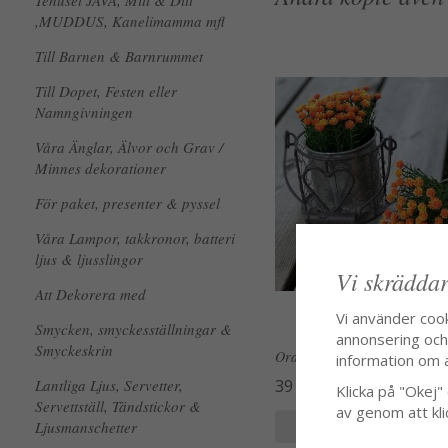
Tehuset JAVA, Mitt & Ditt
,MUDDUS, Kanelimamma mfl
Till Barnen & Barnrummet
Till Dopet, Festen eller
Namngivningen
Våra Änglar, Älvor och Grav /
Minnes dekorationer
För paket, presenter & pyssel
Våra Lampor, takkronor, batteri
ljus & ljusslingor
Vi skräddar
Att Dekorera med
Vi använder coo
Smycken, smyckesställningar &
annonsering och f
Smyckeskrin
Orange höst "Gypso" blomma 
information om 
39 kr
Lantliga Ljus, Servetter,
Klicka på "Okej" o
Servettställ, Tändstickor &
av genom att kli
KÖP
INFO
Ljusmanschetter